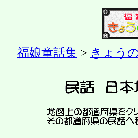
福娘童話集
>
きょう