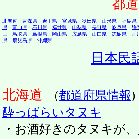
都道
北海道
青森県
岩手県
宮城県
秋田県
山形県
福島県
県
富山県
石川県
福井県
山梨県
長野県
岐阜県
静
山
鳥取県
島根県
岡山県
広島県
山口県
徳島県
香
県
鹿児島県
沖縄県
日本民
北海道
(
都道府県情報
)
酔っぱらいタヌキ
・お酒好きのタヌキが、