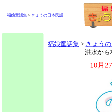
福娘童話集
>
きょうの日本民話
福娘童話集
>
きょうの
洪水から
10月