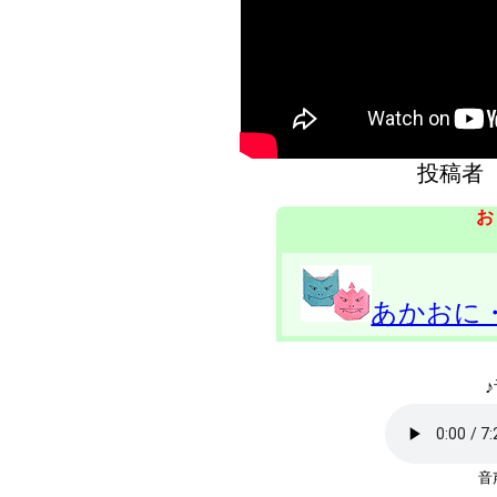
投稿
お
あかおに
♪