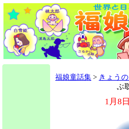
福娘童話集
>
きょうの
ぶ
1月8