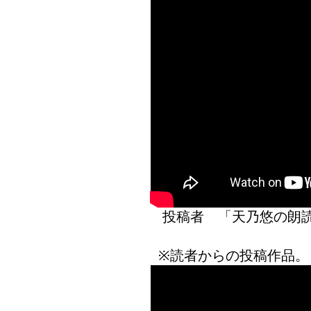
投稿者 「天乃悠の
※読者からの投稿作品。