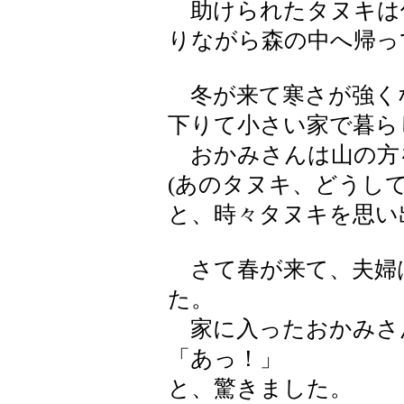
助けられたタヌキは
りながら森の中へ帰っ
冬が来て寒さが強く
下りて小さい家で暮ら
おかみさんは山の方
(あのタヌキ、どうし
と、時々タヌキを思い
さて春が来て、夫婦
た。
家に入ったおかみさ
「あっ！」
と、驚きました。