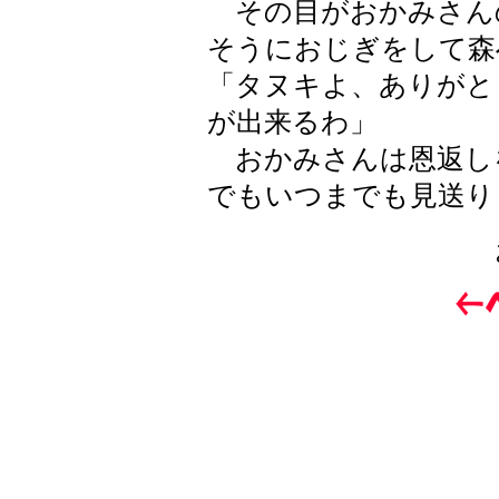
その目がおかみさん
そうにおじぎをして森
「タヌキよ、ありがと
が出来るわ」
おかみさんは恩返し
でもいつまでも見送り