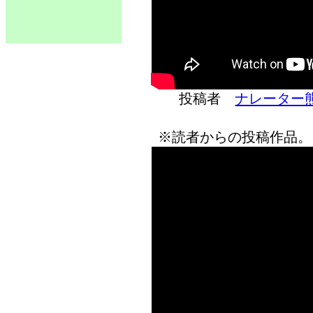
投稿者
ナレーター
※読者からの投稿作品。