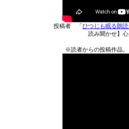
投稿者 「
ひつじも眠る朗読
読み聞かせ】心
※読者からの投稿作品。