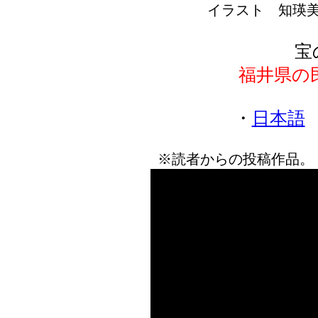
イラスト 知瑛
宝
福井県の
・
日本語
※読者からの投稿作品。