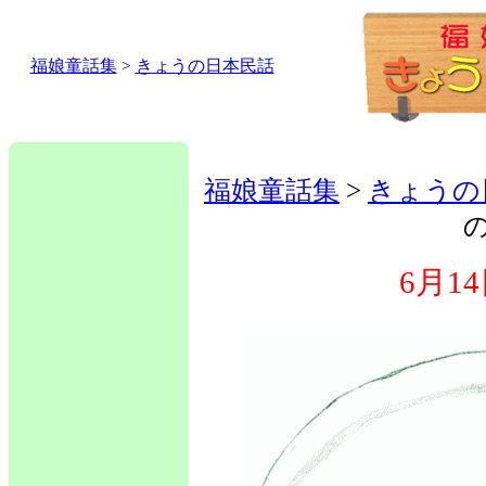
福娘童話集
>
きょうの日本民話
福娘童話集
>
きょうの
6月1