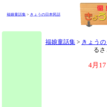
福娘童話集
>
きょうの日本民話
福娘童話集
>
きょうの
るさ
4月1