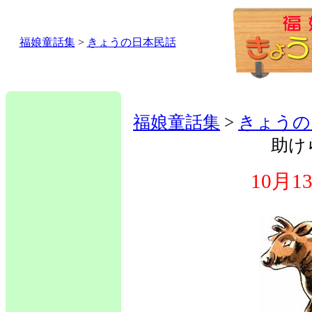
福娘童話集
>
きょうの日本民話
福娘童話集
>
きょうの
助け
10月