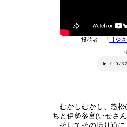
投稿者 「
【やさし
♪
むかしむかし、惣松(
ちと伊勢参宮(いせさ
そしてその帰り道に舟