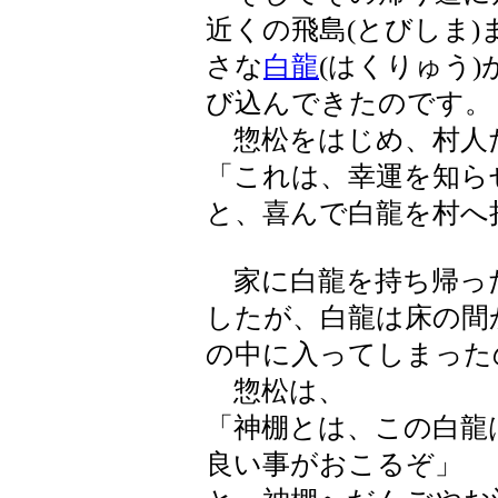
近くの飛島(とびしま
さな
白龍
(はくりゅう
び込んできたのです。
惣松をはじめ、村人
「これは、幸運を知ら
と、喜んで白龍を村へ
家に白龍を持ち帰っ
したが、白龍は床の間
の中に入ってしまった
惣松は、
「神棚とは、この白龍
良い事がおこるぞ」