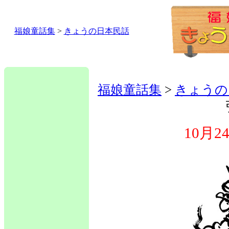
福娘童話集
>
きょうの日本民話
福娘童話集
>
きょうの
10月