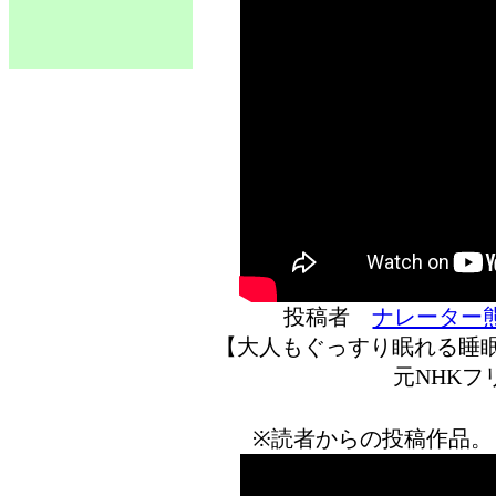
投稿者
ナレーター
【大人もぐっすり眠れる睡
元NHK
※読者からの投稿作品。