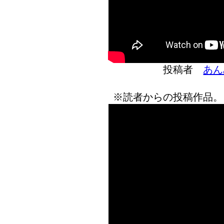
投稿者
あん
※読者からの投稿作品。