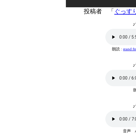
投稿者 「
ぐっす
♪
朗読 :
stan
♪
♪
音声