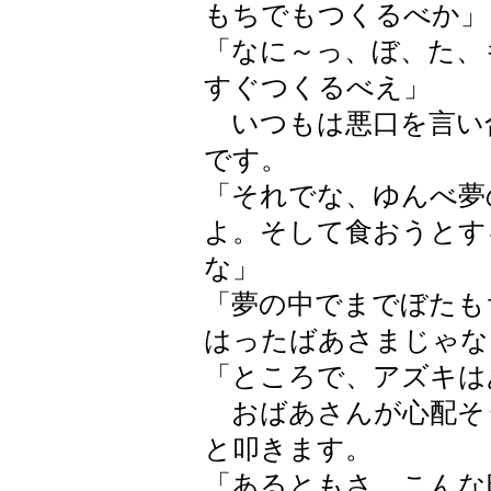
もちでもつくるべか」
「なに～っ、ぼ、た、
すぐつくるべえ」
いつもは悪口を言い
です。
「それでな、ゆんべ夢
よ。そして食おうとす
な」
「夢の中でまでぼたも
はったばあさまじゃな
「ところで、アズキは
おばあさんが心配そ
と叩きます。
「あるともさ。こんな