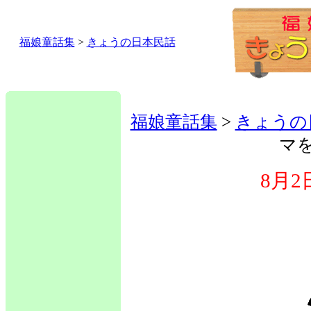
福娘童話集
>
きょうの日本民話
福娘童話集
>
きょうの
マ
8月