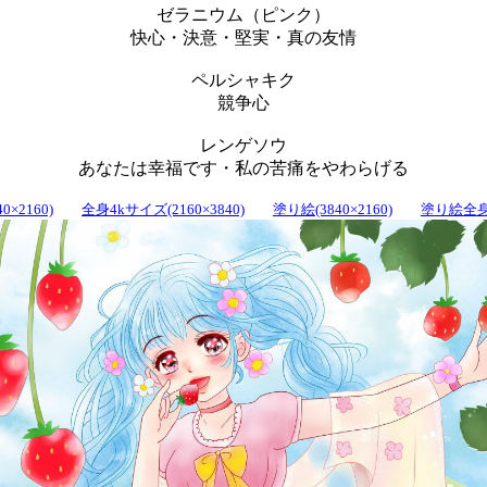
ゼラニウム（ピンク）
快心・決意・堅実・真の友情
ペルシャキク
競争心
レンゲソウ
あなたは幸福です・私の苦痛をやわらげる
0×2160)
全身4kサイズ(2160×3840)
塗り絵(3840×2160)
塗り絵全身(2