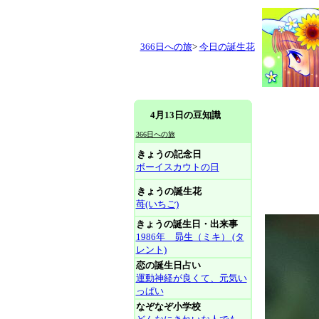
366日への旅
>
今日の誕生花
4月13日の豆知識
366日への旅
きょうの記念日
ボーイスカウトの日
きょうの誕生花
苺(いちご)
きょうの誕生日・出来事
1986年 昴生（ミキ） (タ
レント)
恋の誕生日占い
運動神経が良くて、元気い
っぱい
なぞなぞ小学校