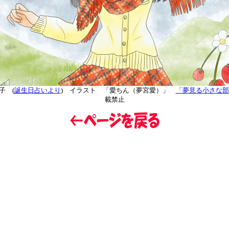
子 (
誕生日占いより
) イラスト 「愛ちん（夢宮愛）」
「夢見る小さな部
載禁止