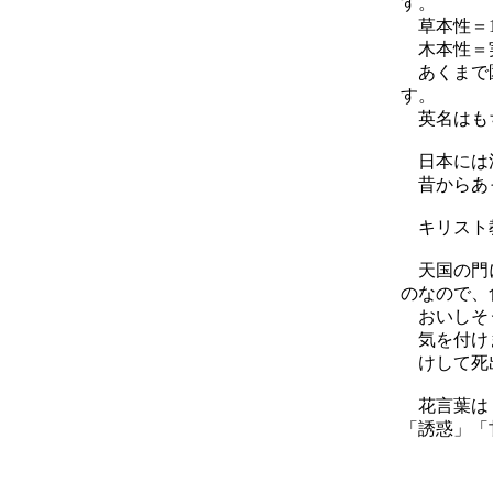
す。
草本性＝1
木本性＝実
あくまで園
す。
英名はも
日本には江
昔からあっ
キリスト
天国の門に
のなので、
おいしそう
気を付け
けして死出
花言葉は「
「誘惑」「