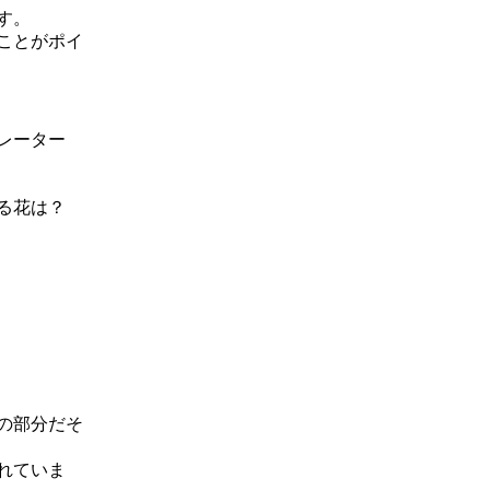
す。
ことがポイ
トレーター
る花は？
の部分だそ
れていま