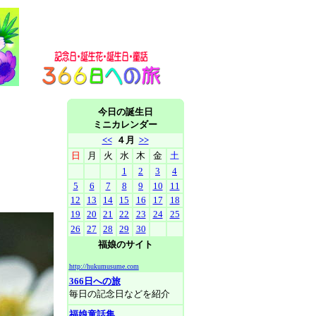
今日の誕生日
ミニカレンダー
<<
４月
>>
日
月
火
水
木
金
土
1
2
3
4
5
6
7
8
9
10
11
12
13
14
15
16
17
18
19
20
21
22
23
24
25
26
27
28
29
30
福娘のサイト
http://hukumusume.com
366日への旅
毎日の記念日などを紹介
福娘童話集