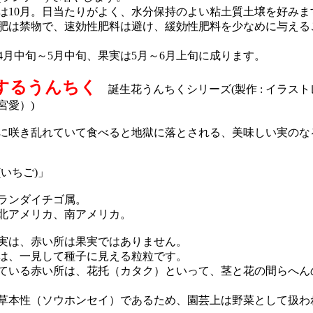
10月。日当たりがよく、水分保持のよい粘土質土壌を好みま
は禁物で、速効性肥料は避け、緩効性肥料を少なめに与える
月中旬～5月中旬、果実は5月～6月上旬に成ります。
するうんちく
誕生花うんちくシリーズ(製作 : イラス
宮愛）)
咲き乱れていて食べると地獄に落とされる、美味しい実のな
いちご)」
ランダイチゴ属。
北アメリカ、南アメリカ。
は、赤い所は果実ではありません。
、一見して種子に見える粒粒です。
いる赤い所は、花托（カタク）といって、茎と花の間らへん
本性（ソウホンセイ）であるため、園芸上は野菜として扱わ