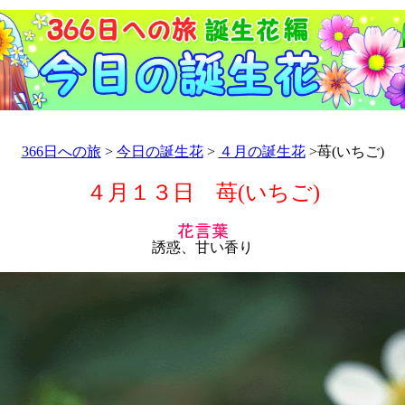
366日への旅
>
今日の誕生花
>
４月の誕生花
>苺(いちご)
４月１３日 苺(いちご)
誘惑、甘い香り