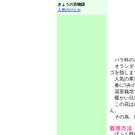
きょうの百物語
人形のけんか
バラ科の小
オランダイ
ゴを指しま
人気の果実
春に5弁の
温室栽培
暖かい日差
この花は自
ん。
その為、蜜
ほふく枝(