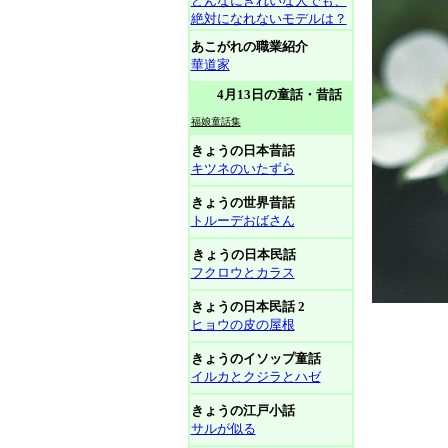
どんなにきれいな人でも、
絶対になれないモデルは？
あこがれの職業紹介
華道家
4月13日の童話・昔話
福娘童話集
きょうの日本昔話
キツネのいたずら
きょうの世界昔話
トルーデおばさん
きょうの日本民話
フクロウとカラス
きょうの日本民話 2
ヒョウの皮の屋根
きょうのイソップ童話
イルカとクジラとハゼ
きょうの江戸小話
サルが似る