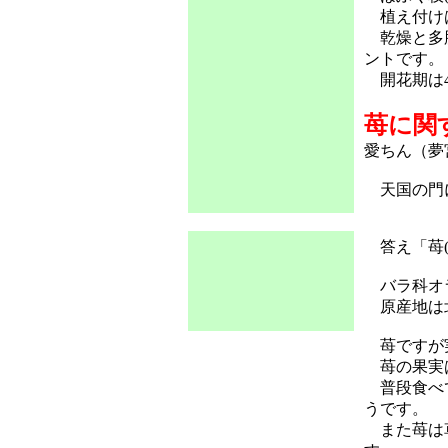
植え付けは
乾燥と多肥
ントです。
開花期は4
苺に関
愛ちん（夢
天国の門に
答え「苺(
バラ科オ
原産地は
苺ですが実
苺の果実は
普段食べて
うです。
また苺は草