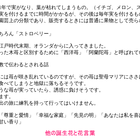
年で実がなり、葉が枯れてしまうもの。（イチゴ、メロン、
を付けるまでに時間がかかるが、その後は毎年実を付けるも
芸上の分類であり、販売するときには普通に果物として売ら
ちろん「ストロベリー」
戸時代末期、オランダからに入ってきました。
た木苺と区別するために「西洋苺」「阿蘭陀苺」と呼ばれて
教で伝わるとされる話
は苺が咲き乱れているのですが、その苺は聖母マリアにささ
食べてしまうと地獄に落ちるそうです。
な苺が実っていたら、誘惑に負けそうです。
ます。
の旅に練乳を持って行ってはいけません。
尊重と愛情」「幸福な家庭」「先見の明」「あなたは私を喜
甘い香り」