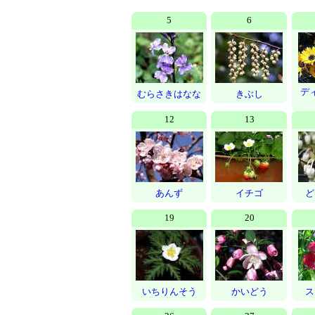
5
6
デ
むらさきはなな
きぶし
12
13
あんず
イチゴ
ど
19
20
いちりんそう
かいどう
ス