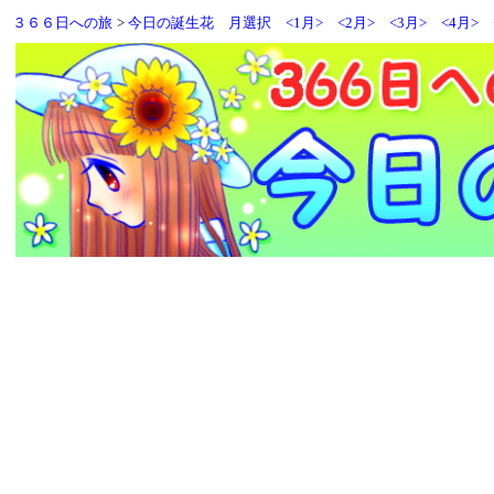
３６６日への旅
>
今日の誕生花
月選択
<1月>
<2月>
<3月>
<4月>