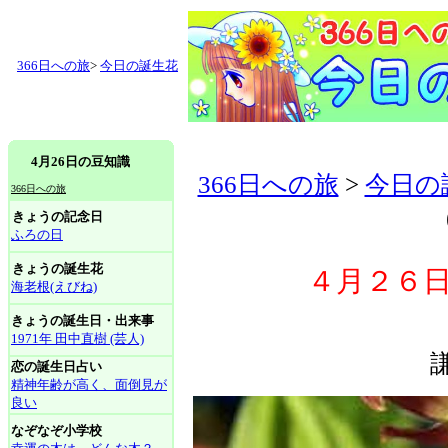
366日への旅
>
今日の誕生花
4月26日の豆知識
366日への旅
>
今日の
366日への旅
きょうの記念日
ふろの日
きょうの誕生花
４月２６日
海老根(えびね)
きょうの誕生日・出来事
1971年 田中直樹 (芸人)
恋の誕生日占い
精神年齢が高く、面倒見が
良い
なぞなぞ小学校