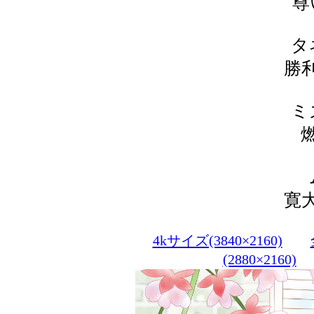
尊
タ
勝
ミ
寛
4kサイズ(3840×2160)
(2880×2160)