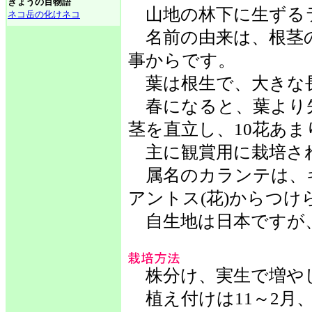
きょうの百物語
山地の林下に生ずる
ネコ岳の化けネコ
名前の由来は、根茎
事からです。
葉は根生で、大きな
春になると、葉より先
茎を直立し、10花あ
主に観賞用に栽培さ
属名のカランテは、ギ
アントス(花)からつけ
自生地は日本ですが
株分け、実生で増や
植え付けは11～2月