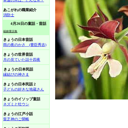
幸運の木は、どんな木？
あこがれの職業紹介
消防士
4月26日の童話・昔話
福娘童話集
きょうの日本昔話
雨の夜のかさ (豊臣秀吉)
きょうの世界昔話
月の見ていた話十四夜
きょうの日本民話
縁結びの神さま
きょうの日本民話 2
子どもの好きな地蔵さん
きょうのイソップ童話
ネズミと牡ウシ
きょうの江戸小話
貧乏神のご開帳