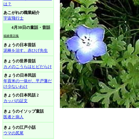
は？
あこがれの職業紹介
宇宙飛行士
4月30日の童話・昔話
福娘童話集
きょうの日本昔話
泥棒を治す、赤ひげ先生
きょうの世界昔話
カメのこうらはヒビだらけ
きょうの日本民話
年貢米の一俵が、平戸藩だ
け少ないわけ
きょうの日本民話 2
カッパの証文
きょうのイソップ童話
医者と病人
きょうの江戸小話
ウマの尻尾