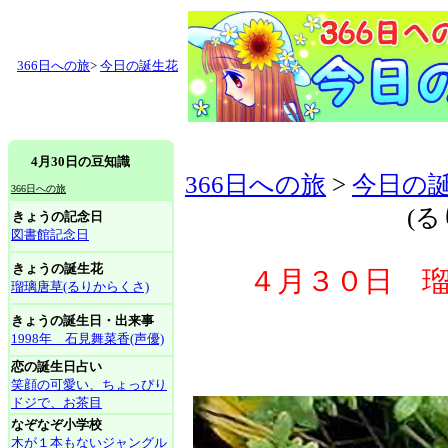
366日への旅
>
今日の誕生花
4月30日の豆知識
366日への旅
>
今日の
366日への旅
(
きょうの記念日
図書館記念日
きょうの誕生花
４月３０日 瑠
瑠璃唐草(るりからくさ)
きょうの誕生日・出来事
1998年 石見舞菜香(声優)
恋の誕生日占い
笑顔の可愛い、ちょっぴり
ドジで、お茶目
なぞなぞ小学校
木が１本もないジャングル