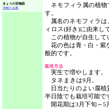
きょうの百物語
ネモフィラ属の植物
大蛇とお尻
す。
属名のネモフィラは、
ィロス(好き)に由来し
この植物が自生して
花の色は青・白・紫
般的です。
実生で増やします。
タネまきは9月。
日当たりのよい腐植
半日陰でも栽培可能で
開花期は3月下旬～5