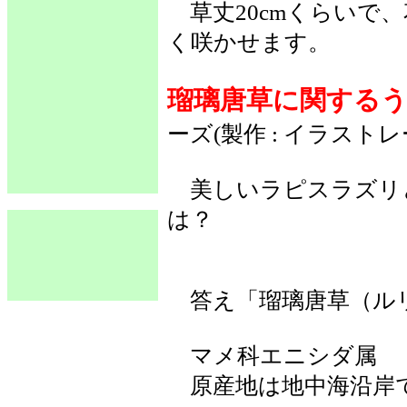
草丈20cmくらいで、
く咲かせます。
瑠璃唐草に関する
ーズ(製作 : イラスト
美しいラピスラズリ
は？
答え「瑠璃唐草（ル
マメ科エニシダ属
原産地は地中海沿岸