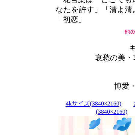
なたを許す」「清よ清
「初恋」
哀愁の美・
博愛
4kサイズ(3840×2160)
(3840×2160)