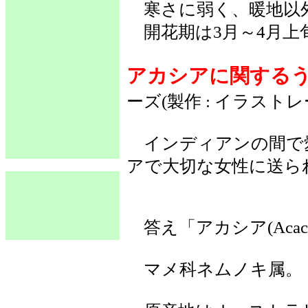
寒さに弱く、暖地以
開花期は3月～4月上
アカシアに関する
ーズ(製作 : イラスト
インディアンの間で
アで大切な女性に送ら
答え「アカシア(Acaci
マメ科ネムノキ属。