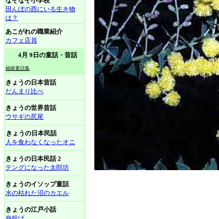
なぞなぞ小学校
田んぼの西にいる生き物
は？
あこがれの職業紹介
カフェ店員
4月 9日の童話・昔話
福娘童話集
きょうの日本昔話
だんまり比べ
きょうの世界昔話
ウサギの尻尾
きょうの日本民話
人を食わなくなったオニ
きょうの日本民話 2
テングになった太郎坊
きょうのイソップ童話
水の枯れた沼のカエル
きょうの江戸小話
身投げ