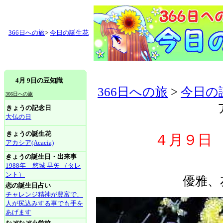
366日への旅
>
今日の誕生花
4月 9日の豆知識
366日への旅
>
今日の
366日への旅
きょうの記念日
大仏の日
きょうの誕生花
４月９日 ア
アカシア(Acacia)
きょうの誕生日・出来事
1988年 悠城 早矢 （タレ
ント）
優雅、
恋の誕生日占い
チャレンジ精神が豊富で、
人が尻込みする事でも手を
あげます