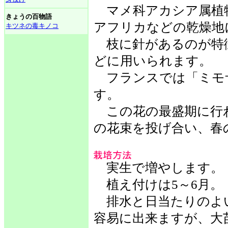
マメ科アカシア属植
きょうの百物語
アフリカなどの乾燥地
キツネの毒キノコ
枝に針があるのが特
どに用いられます。
フランスでは「ミモ
す。
この花の最盛期に行
の花束を投げ合い、春
実生で増やします。
植え付けは5～6月。
排水と日当たりのよ
容易に出来ますが、大