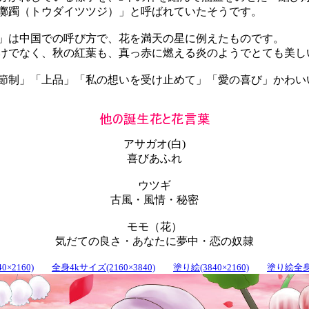
躑躅（トウダイツツジ）」と呼ばれていたそうです。
は中国での呼び方で、花を満天の星に例えたものです。
でなく、秋の紅葉も、真っ赤に燃える炎のようでとても美し
制」「上品」「私の想いを受け止めて」「愛の喜び」かわい
アサガオ(白)
喜びあふれ
ウツギ
古風・風情・秘密
モモ（花）
気だての良さ・あなたに夢中・恋の奴隷
0×2160)
全身4kサイズ(2160×3840)
塗り絵(3840×2160)
塗り絵全身(2