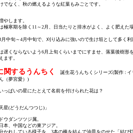
でなく、秋の燃えるような紅葉もみごとです。
増やします。
極寒期を除く11～2月、日当たりと排水がよく、よく肥えた
月中旬～4月中旬で、刈り込みに強いので生け垣として多く利
遅くならないよう6月上旬くらいまでにすませ、落葉後樹形
えます。
に関するうんちく
誕生花うんちくシリーズ(製作 : 
ん（夢宮愛）)
っぱいの星にたとえて名前を付けられた花は？
星(どうだんつつじ)」
ドウダンツツジ属。
日本、中国などの東アジア。
かれしている様子を、3本の棒を結んで油皿をのせた「結び