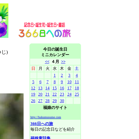
今日の誕生日
じ)
ミニカレンダー
<<
４月
>>
日
月
火
水
木
金
土
1
2
3
4
5
6
7
8
9
10
11
12
13
14
15
16
17
18
19
20
21
22
23
24
25
26
27
28
29
30
福娘のサイト
http://hukumusume.com
366日への旅
毎日の記念日などを紹介
福娘童話集