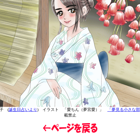
子 (
誕生日占いより
) イラスト 「愛ちん（夢宮愛）」
「夢見る小さな部
載禁止