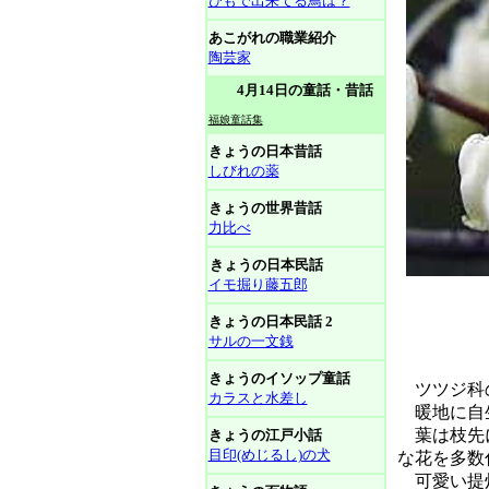
ひもで出来てる鳥は？
あこがれの職業紹介
陶芸家
4月14日の童話・昔話
福娘童話集
きょうの日本昔話
しびれの薬
きょうの世界昔話
力比べ
きょうの日本民話
イモ掘り藤五郎
きょうの日本民話 2
サルの一文銭
きょうのイソップ童話
ツツジ科の
カラスと水差し
暖地に自生
葉は枝先に
きょうの江戸小話
目印(めじるし)の犬
な花を多数
可愛い提灯