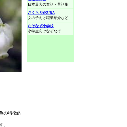
日本最大の童話・昔話集
さくら SAKURA
女の子向け職業紹介など
なぞなぞ小学校
小学生向けなぞなぞ
色の特徴的
す。