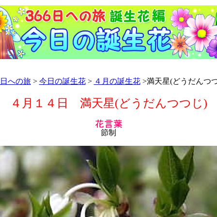
66日への旅
>
今日の誕生花
>
４月の誕生花
>満天星(どうだんつつ
４月１４日 満天星(どうだんつつじ)
節制