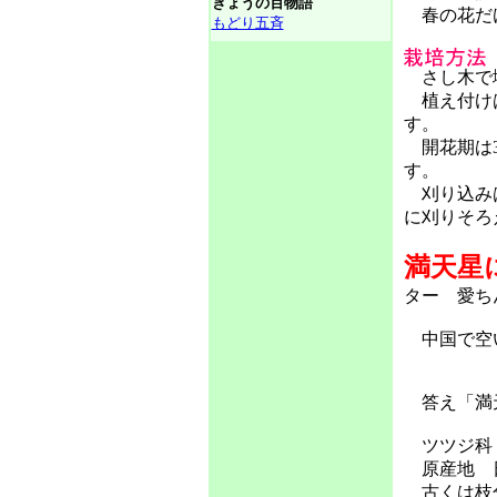
きょうの百物語
春の花だけ
もどり五斉
さし木で
植え付けは
す。
開花期は3
す。
刈り込みは
に刈りそろ
満天星
ター 愛ち
中国で空い
答え「満天
ツツジ科
原産地 
古くは枝分