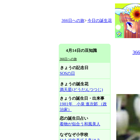
366日への旅
>
今日の誕生花
4月14日の豆知識
3
366日への旅
きょうの記念日
SOSの日
きょうの誕生花
満天星(どうだんつつじ)
きょうの誕生日・出来事
1981年 小泉 進次郞 （政
治家）
恋の誕生日占い
着物が似合う和風美人
なぞなぞ小学校