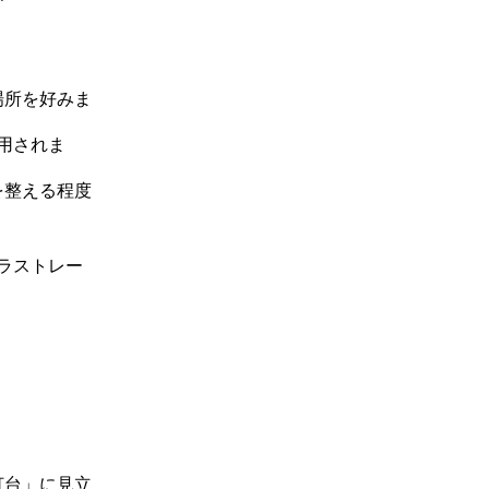
場所を好みま
用されま
を整える程度
イラストレー
灯台」に見立