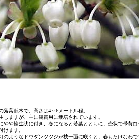
落葉低木で、高さは4～6メートル程。
しますが、主に観賞用に栽培されています。
やや輪生状に付き、春になると若葉とともに、壺状で帯黄白
付けます。
のようなドウダンツツジが枝一面に咲くと、春もたけなわで