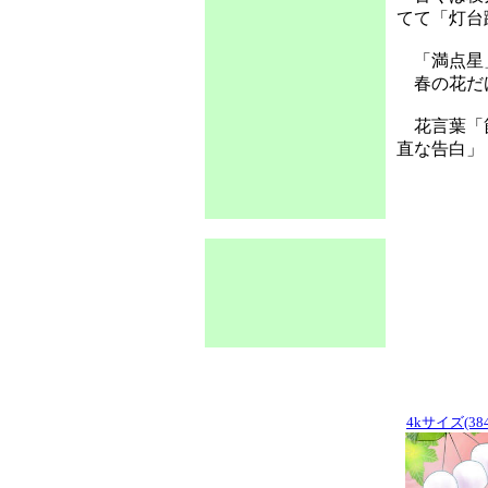
てて「灯台
「満点星」
春の花だけ
花言葉「節
直な告白」
4kサイズ(384