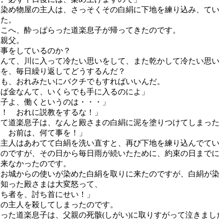
染め物屋の主人は、さっそくその白絹に下地を練り込み、てい
した。
こへ、酔っぱらった道楽息子が帰ってきたのです。
、親父。
事をしているのか？
んて、川に入って冷たい思いをして、また乾かして冷たい思い
を、毎日繰り返してどうするんだ？
も、おれみたいにバクチでもすればいいんだ。
ば金なんて、いくらでも手に入るのによ」
息子よ、働くというのは・・・」
え！ おれに説教をするな！」
て道楽息子は、なんと殿さまの白絹に泥を塗りつけてしまった
！ お前は、何て事を！」
主人はあわてて白絹を洗い直すと、再び下地を練り込んでてい
たのですが、その日から毎日雨が続いたために、約束の日まで
出来なかったのです。
お城からの使いが染めた白絹を取りに来たのですが、白絹が染
を知った殿さまは大変怒って、
らち者を、討ち首にせい！」
屋の主人を殺してしまったのです。
た道楽息子は、父親の死骸(しがい)に取りすがって泣きまし