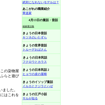
絶対になれないモデルは？
あこがれの職業紹介
華道家
4月13日の童話・昔話
福娘童話集
きょうの日本昔話
キツネのいたずら
きょうの世界昔話
トルーデおばさん
きょうの日本民話
フクロウとカラス
きょうの日本民話 2
この染物屋
ヒョウの皮の屋根
らふらと遊び
きょうのイソップ童話
イルカとクジラとハゼ
いました。
きょうの江戸小話
後にはこれを
サルが似る