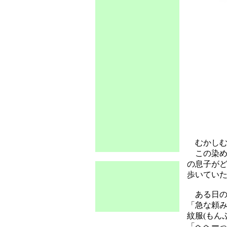
むかしむ
この染め
の息子が
歩いてい
ある日の事
「急な頼
紋服(もん
「へへー