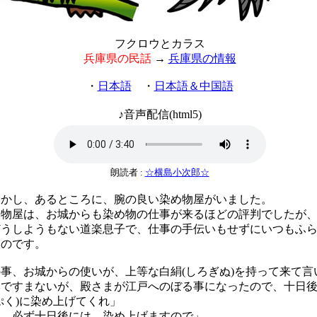
フクロウとカラス
兵庫県の民話
→
兵庫県の情報
・
日本語
・
日本語＆中国語
♪音声配信(html5)
朗読者 :
☆横島小次郎☆
かし、あるところに、腕の良い染め物屋がいました。
物屋は、お城からも染め物の仕事が来るほどの評判でしたが、
どうしようもない道楽息子で、仕事の手伝いもせずにいつもふ
たのです。
、お城からの使いが、上等な白絹(しろぎぬ)を持って来て言
みですまないが、殿さまが江戸へのぼる事になったので、十日
ぷく)に染め上げてくれ」
っ。必ず十日後には、染め上げますので」