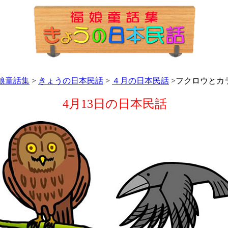
娘童話集
>
きょうの日本民話
>
４月の日本民話
>フクロウとカ
4月13日の日本民話