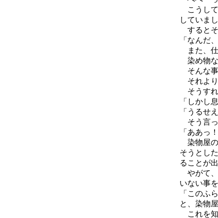
こうして
していま
するとそ
「なんだ
また、仕
染め物な
そんな事
それより
そうすれ
「しかし
「うるせ
そう言っ
「ああっ
染物屋の
そうとし
ることが
やがて、
いない事
「このふ
と、染物
これを知っ