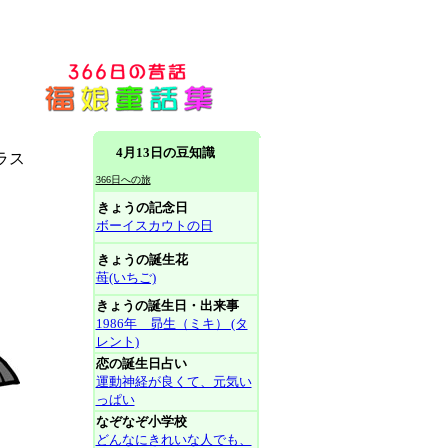
4月13日の豆知識
ラス
366日への旅
きょうの記念日
ボーイスカウトの日
きょうの誕生花
苺(いちご)
きょうの誕生日・出来事
1986年 昴生（ミキ） (タ
レント)
恋の誕生日占い
運動神経が良くて、元気い
っぱい
なぞなぞ小学校
どんなにきれいな人でも、