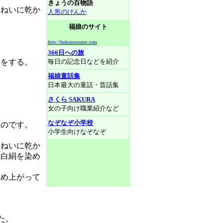
きょうの百物語
ねいに乾か
人形のけんか
福娘のサイト
http://hukumusume.com
366日への旅
をする。
毎日の記念日などを紹介
福娘童話集
日本最大の童話・昔話集
さくら SAKURA
女の子向け職業紹介など
なぞなぞ小学校
のです。
小学生向けなぞなぞ
ねいに乾か
に白絹を染め
め上がって
た。