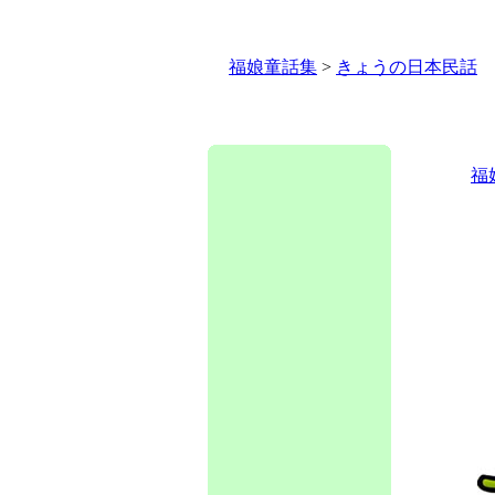
福娘童話集
>
きょうの日本民話
福