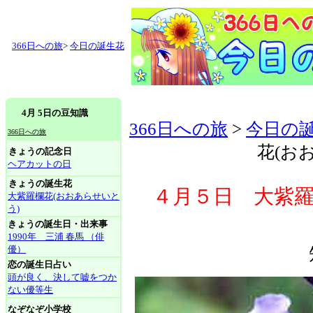
366日への旅
>
今日の誕生花
4月 5日の豆知識
366日への旅
>
今日の
366日への旅
花(お
きょうの記念日
ヘアカットの日
きょうの誕生花
４月５日 大紫羅
大紫羅欄花(おおあらせいと
う)
きょうの誕生日・出来事
1990年 三浦 春馬 （俳
優）
恋の誕生日占い
頭が良く、決して嘘をつか
ない優等生
なぞなぞ小学校