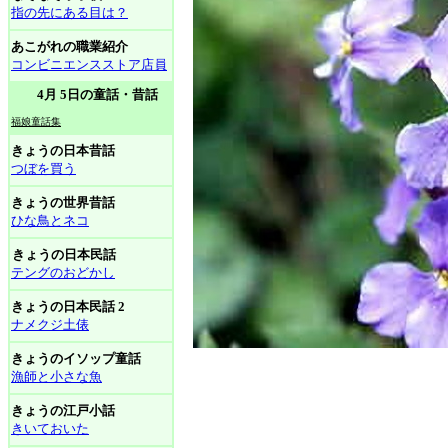
指の先にある目は？
あこがれの職業紹介
コンビニエンスストア店員
4月 5日の童話・昔話
福娘童話集
きょうの日本昔話
つぼを買う
きょうの世界昔話
ひな鳥とネコ
きょうの日本民話
テングのおどかし
きょうの日本民話 2
ナメクジ土俵
きょうのイソップ童話
漁師と小さな魚
きょうの江戸小話
きいておいた