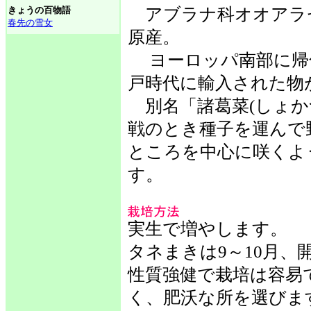
きょうの百物語
アブラナ科オオアラ
春先の雪女
原産。
ヨーロッパ南部に帰
戸時代に輸入された物
別名「諸葛菜(しょか
戦のとき種子を運んで
ところを中心に咲くよ
す。
実生で増やします。
タネまきは9～10月、
性質強健で栽培は容易
く、肥沃な所を選びま