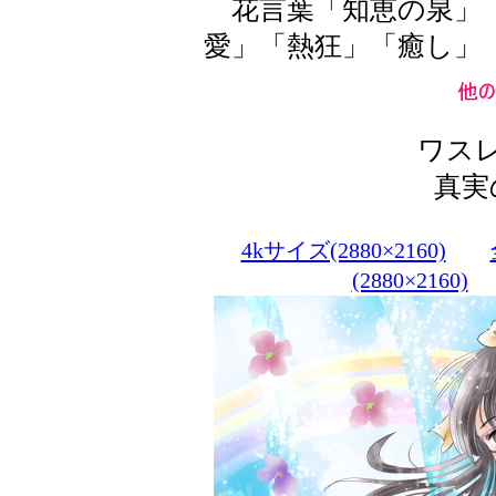
花言葉「知恵の泉」「
愛」「熱狂」「癒し」
ワス
真実
4kサイズ(2880×2160)
(2880×2160)