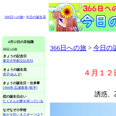
366日への旅
>
今日の誕生花
4月12日の豆知識
366日への旅
>
今日の
366日への旅
きょうの記念日
東京大学創立記念日
きょうの誕生花
４月１２
杏子(あんず)
きょうの誕生日・出来事
1966年 広瀬香美 (歌手)
誘惑、
恋の誕生日占い
たくさんの夢を持っている
なぞなぞ小学校
龍が９匹いるスポーツは？