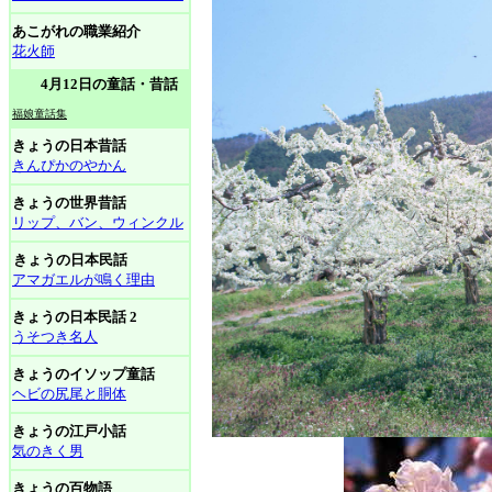
あこがれの職業紹介
花火師
4月12日の童話・昔話
福娘童話集
きょうの日本昔話
きんぴかのやかん
きょうの世界昔話
リップ、バン、ウィンクル
きょうの日本民話
アマガエルが鳴く理由
きょうの日本民話 2
うそつき名人
きょうのイソップ童話
ヘビの尻尾と胴体
きょうの江戸小話
気のきく男
きょうの百物語