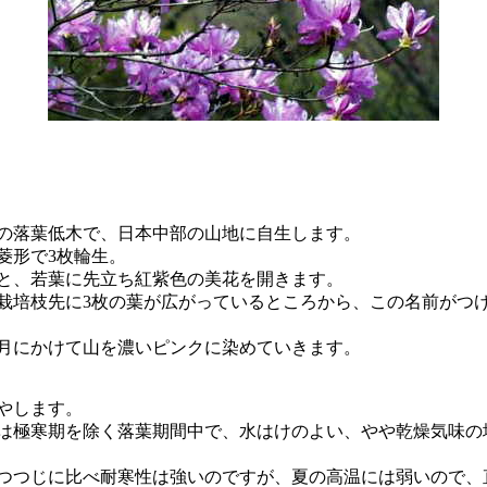
落葉低木で、日本中部の山地に自生します。
形で3枚輪生。
、若葉に先立ち紅紫色の美花を開きます。
培枝先に3枚の葉が広がっているところから、この名前がつ
月にかけて山を濃いピンクに染めていきます。
やします。
極寒期を除く落葉期間中で、水はけのよい、やや乾燥気味の
つじに比べ耐寒性は強いのですが、夏の高温には弱いので、