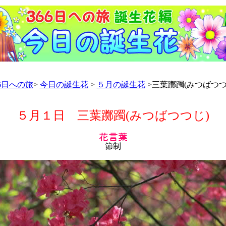
66日への旅
>
今日の誕生花
>
５月の誕生花
>三葉躑躅(みつばつつ
５月１日 三葉躑躅(みつばつつじ)
節制