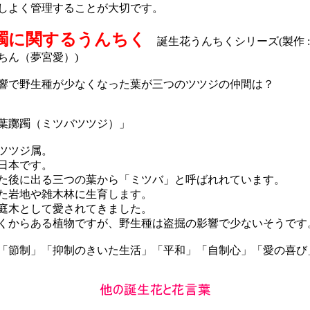
しよく管理することが大切です。
躅に関するうんちく
誕生花うんちくシリーズ(製作 :
ちん（夢宮愛）)
で野生種が少なくなった葉が三つのツツジの仲間は？
葉躑躅（ミツバツツジ）」
ツツジ属。
日本です。
後に出る三つの葉から「ミツバ」と呼ばれれています。
岩地や雑木林に生育します。
木として愛されてきました。
からある植物ですが、野生種は盗掘の影響で少ないそうです
節制」「抑制のきいた生活」「平和」「自制心」「愛の喜び