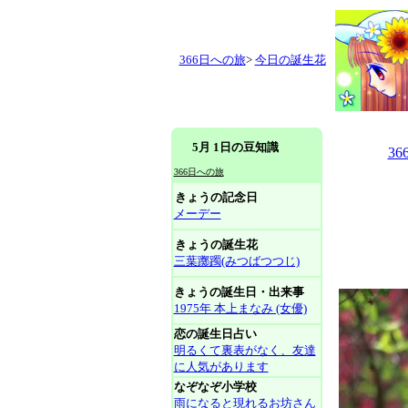
366日への旅
>
今日の誕生花
5月 1日の豆知識
3
366日への旅
きょうの記念日
メーデー
きょうの誕生花
三葉躑躅(みつばつつじ)
きょうの誕生日・出来事
1975年 本上まなみ (女優)
恋の誕生日占い
明るくて裏表がなく、友達
に人気があります
なぞなぞ小学校
雨になると現れるお坊さん