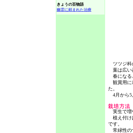
きょうの百物語
幽霊に頼まれた治療
ツツジ科の
葉は広い菱
春になると
観賞用に栽
た。
4月から5
実生で増
植え付けは
です。
常緑性のつ