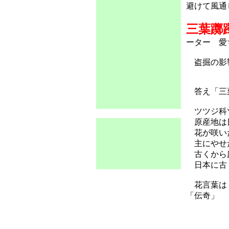
避けて風通
三葉躑
ーター 愛
盗掘の影響
答え「三
ツツジ科
原産地は
花が咲いた
主にやせた
古くから庭
日本に古く
花言葉は「
「伝奇」