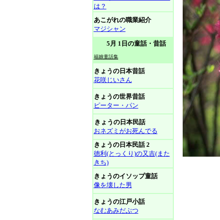
は？
あこがれの職業紹介
マジシャン
5月 1日の童話・昔話
福娘童話集
きょうの日本昔話
花咲じいさん
きょうの世界昔話
ピーター・パン
きょうの日本民話
おネズミがお死んでる
きょうの日本民話 2
徳利(とっくり)の又吉(また
きち)
きょうのイソップ童話
像を壊した男
きょうの江戸小話
なむあみだぶつ