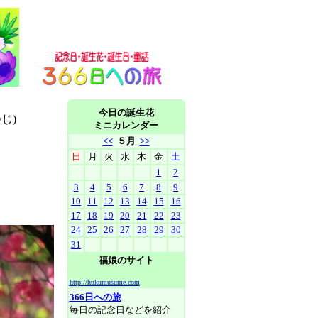
今日の誕生花
じ)
ミニカレンダー
<<
５月
>>
日
月
火
水
木
金
土
1
2
3
4
5
6
7
8
9
10
11
12
13
14
15
16
17
18
19
20
21
22
23
24
25
26
27
28
29
30
31
福娘のサイト
http://hukumusume.com
366日への旅
毎日の記念日などを紹介