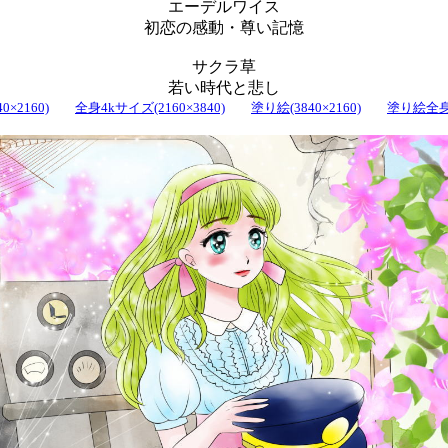
エーデルワイス
初恋の感動・尊い記憶
サクラ草
若い時代と悲し
0×2160)
全身4kサイズ(2160×3840)
塗り絵(3840×2160)
塗り絵全身(2