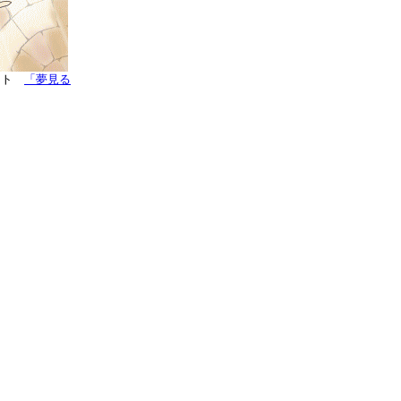
イト
「夢見る