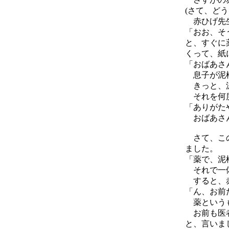
(さて、どう
赤ひげ先生
「おお、そ
と、すぐに
くって、紙
「おばあさ
息子が泥棒
きっと、泥
それを何度
「ありがた
おばあさん
さて、この
ました。
「薬で、泥
それで一体
すると、
「ん、お前
薬というも
お前も医者
と、言いま