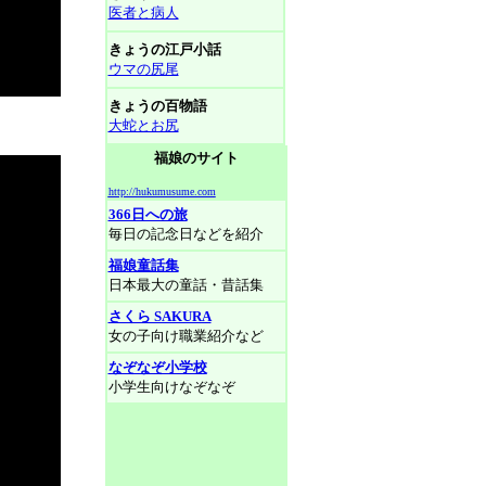
医者と病人
きょうの江戸小話
ウマの尻尾
きょうの百物語
大蛇とお尻
福娘のサイト
http://hukumusume.com
366日への旅
毎日の記念日などを紹介
福娘童話集
日本最大の童話・昔話集
さくら SAKURA
女の子向け職業紹介など
なぞなぞ小学校
小学生向けなぞなぞ