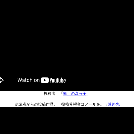
投稿者 「
癒しの森っ子
」
※読者からの投稿作品。 投稿希望者はメールを。→
連絡先