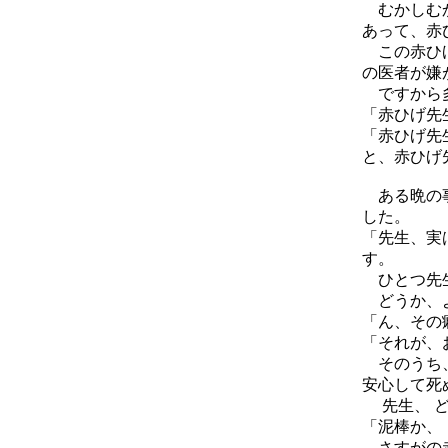
むかしむか
あって、赤
この赤ひげ
の医者が嫌
ですから
「赤ひげ先
「赤ひげ先
と、赤ひげ
ある晩の事
した。
「先生、実
す。
ひとつ先生
どうか、よ
「ん、その
「それが、
そのうち、
安心して死
先生、 ど
「泥棒か、
さすがの赤