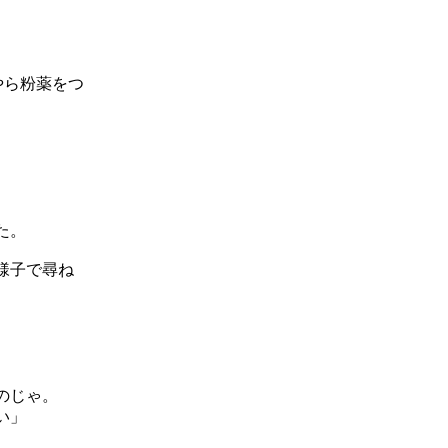
、
やら粉薬をつ
た。
様子で尋ね
のじゃ。
い」