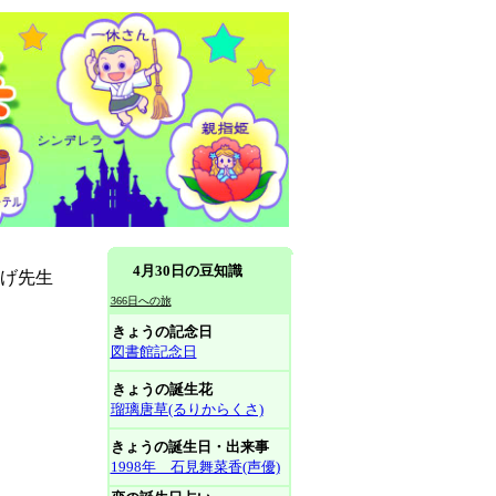
4月30日の豆知識
ひげ先生
366日への旅
きょうの記念日
図書館記念日
きょうの誕生花
瑠璃唐草(るりからくさ)
きょうの誕生日・出来事
1998年 石見舞菜香(声優)