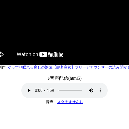
制作:
ぐっすり眠れる癒しの朗読【壽老麻衣】フリーアナウンサーの読み聞か
♪音声配信(html5)
音声
スタヂオせんむ