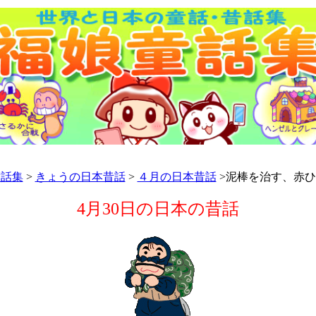
童話集
>
きょうの日本昔話
>
４月の日本昔話
>泥棒を治す、赤
4月30日の日本の昔話