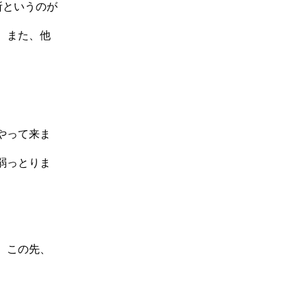
所というのが
、また、他
やって来ま
弱っとりま
、この先、