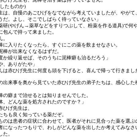
したものか)
は、自慢のあごひげをなでながら考えていましたが、やがて
うだ。よし、そこでしばらく待っていなさい」
薬研(やげん→薬草などをすりつぶして、粉薬を作る道具)で何
に包んで持って来ました。
ん。
に入りたくなったら、すぐにこの薬を飲ませなさい。
棒が出来なくなるはずだ。
か繰り返せば、そのうちに泥棒癖も治るだろう」
や、ありがたや」
は赤ひげ先生に何度も頭を下げると、喜んで帰って行きまし
出来事を奥から見ていた赤ひげ先生の弟子たちは、感心した
棒の癖まで治せるとは知りませんでした。
、どんな薬を処方されたのですか？」
赤ひげ先生は、
たちも良く知っている薬だぞ。
のは患者の症状に合わせて、医者がそれに見合った薬を選ぶ
になったつもりで、わしがどんな薬を出したか考えてみなさ
した。