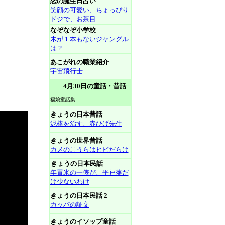
恋の誕生日占い
笑顔の可愛い、ちょっぴり
ドジで、お茶目
なぞなぞ小学校
木が１本もないジャングル
は？
あこがれの職業紹介
宇宙飛行士
4月30日の童話・昔話
福娘童話集
きょうの日本昔話
泥棒を治す、赤ひげ先生
きょうの世界昔話
カメのこうらはヒビだらけ
きょうの日本民話
年貢米の一俵が、平戸藩だ
け少ないわけ
きょうの日本民話 2
カッパの証文
きょうのイソップ童話