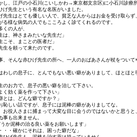
し、江戸の小石川(こいしかわ→東京都文京区)に小石川診療
ひげ先生という有名な名医がいました。
先生はとても優しい人で、貧乏な人からはお金を受け取らず
がる様な病気の人でもこころよく診てくれるのです。
多くの人が、
生は、神さまみたいな先生だ」
生こそ、まことの医者だ」
先生を頼って来たのです。
、そんな赤ひげ先生の所へ、一人のおばあさんが杖をついて
はわしの息子に、とんでもない悪い癖がありまして、ほとほと
のお力で、息子の悪い癖を治して下さい。
く効く薬を作って下さい」
癖とは、どんな癖ですか？」
お恥しい話ですが、息子には泥棒の癖がありましてな。
お役人さまに捕まって大変な目に会うのではないかと思うと
ぬ事も出来ません。
うか泥棒の治る良い薬をお願いします」
・・・確かにそれは、困った癖だな」
ひげ先生も、泥棒を治す薬は持っていません。