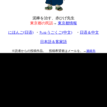
泥棒を治す、赤ひげ先生
東京都の民話
→
東京都情報
にほんご(日语)
・
ちゅうごくご(中文)
・
日语＆中文
日本語＆客家語
※読者からの投稿作品。 投稿希望者はメールを。→
連絡先