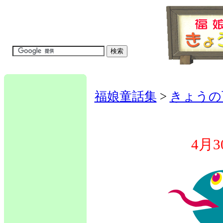
福娘童話集
>
きょうの
4月