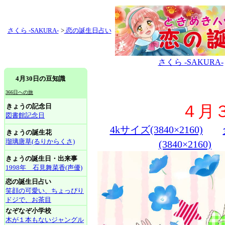
さくら -SAKURA-
>
恋の誕生日占い
さくら -SAKURA-
4月30日の豆知識
366日への旅
きょうの記念日
４月
図書館記念日
4kサイズ(3840×2160)
きょうの誕生花
瑠璃唐草(るりからくさ)
(3840×2160)
きょうの誕生日・出来事
1998年 石見舞菜香(声優)
恋の誕生日占い
笑顔の可愛い、ちょっぴり
ドジで、お茶目
なぞなぞ小学校
木が１本もないジャングル