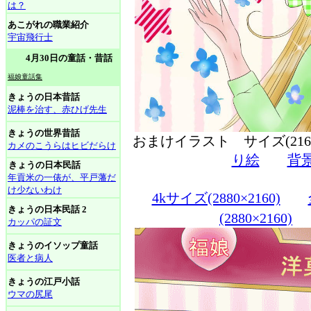
は？
あこがれの職業紹介
宇宙飛行士
4月30日の童話・昔話
福娘童話集
きょうの日本昔話
泥棒を治す、赤ひげ先生
きょうの世界昔話
おまけイラスト サイズ(216
カメのこうらはヒビだらけ
り絵
背
きょうの日本民話
年貢米の一俵が、平戸藩だ
け少ないわけ
4kサイズ(2880×2160)
きょうの日本民話 2
(2880×2160)
カッパの証文
きょうのイソップ童話
医者と病人
きょうの江戸小話
ウマの尻尾