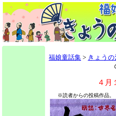
福娘童話集
>
きょうの
４月
※読者からの投稿作品。