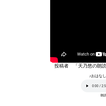
投稿者 「天乃悠の
♪おはなし
朗読