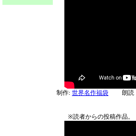
制作:
世界名作福袋
朗読 
※読者からの投稿作品。