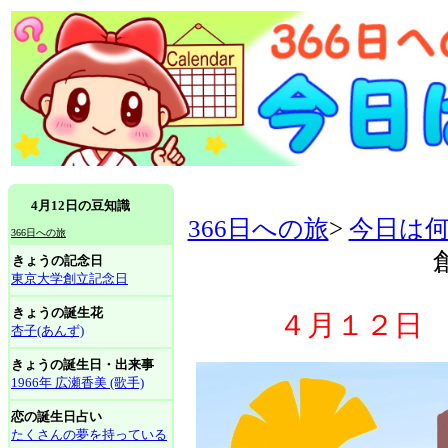
4月12日の豆知識
366日への旅
>
今日は
366日への旅
きょうの記念日
東京大学創立記念日
きょうの誕生花
４月１２日
杏子(あんず)
きょうの誕生日・出来事
1966年 広瀬香美 (歌手)
恋の誕生日占い
たくさんの夢を持っている