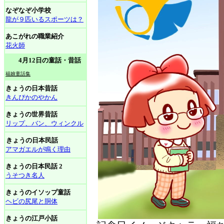
なぞなぞ小学校
龍が９匹いるスポーツは？
あこがれの職業紹介
花火師
4月12日の童話・昔話
福娘童話集
きょうの日本昔話
きんぴかのやかん
きょうの世界昔話
リップ、バン、ウィンクル
きょうの日本民話
アマガエルが鳴く理由
きょうの日本民話 2
うそつき名人
きょうのイソップ童話
ヘビの尻尾と胴体
きょうの江戸小話