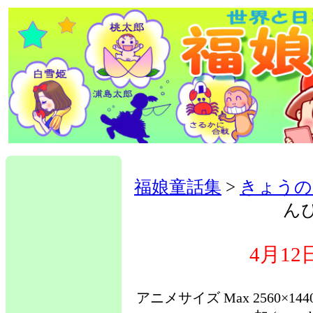
福娘童話集
>
きょうの
ん
4月1
アニメサイズ Max 2560