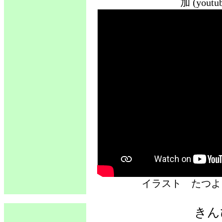
加 (you
イラスト た
きん