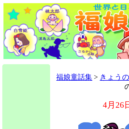
福娘童話集
>
きょう
4月2