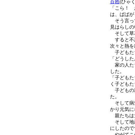
百姓
(ひゃ
「こら！ 
は、ばばが
そう言って
見はらしの
そして草
すると不思
次々と熱を
子どもた
「どうした
家の人たち
した。
「子どもた
く子どもた
子どもの親
た。
そして病気
かり元気に
親たちは大
そして地蔵
にしたので
やがてこの