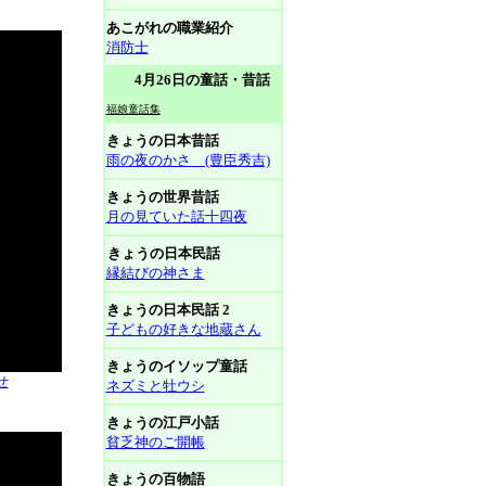
あこがれの職業紹介
消防士
4月26日の童話・昔話
福娘童話集
きょうの日本昔話
雨の夜のかさ (豊臣秀吉)
きょうの世界昔話
月の見ていた話十四夜
きょうの日本民話
縁結びの神さま
きょうの日本民話 2
子どもの好きな地蔵さん
きょうのイソップ童話
せ
ネズミと牡ウシ
きょうの江戸小話
貧乏神のご開帳
きょうの百物語