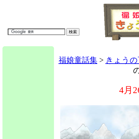
福娘童話集
>
きょうの
4月