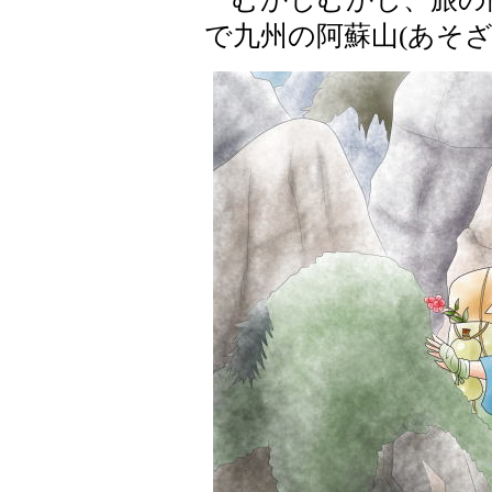
で九州の阿蘇山(あそ