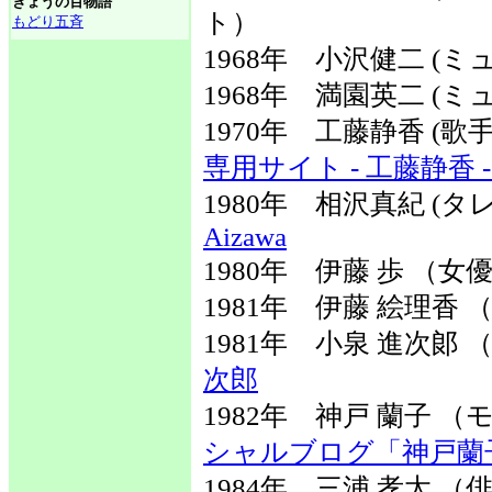
きょうの百物語
ト）
もどり五斉
1968年 小沢健二 (
1968年 満園英二 (
1970年 工藤静香 (
専用サイト - 工藤静香 - 
1980年 相沢真紀 (
Aizawa
1980年 伊藤 歩 （
1981年 伊藤 絵理香
1981年 小泉 進次
次郎
1982年 神戸 蘭子
シャルブログ「神戸蘭子の
1984年 三浦 孝太 