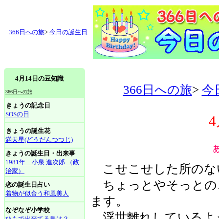
366日への旅
>
今日の誕生日
4月14日の豆知識
366日への旅
>
今
366日への旅
きょうの記念日
SOSの日
きょうの誕生花
満天星(どうだんつつじ)
きょうの誕生日・出来事
1981年 小泉 進次郞 （政
こせこせした所のな
治家）
ちょっとやそっとの
恋の誕生日占い
着物が似合う和風美人
ます。
なぞなぞ小学校
浮世離れしているよ
ひもで出来てる鳥は？