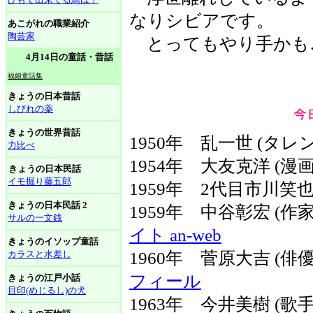
なりシビアです。
あこがれの職業紹介
陶芸家
とってもやり手かも
4月14日の童話・昔話
福娘童話集
きょうの日本昔話
しびれの薬
きょうの世界昔話
1950年 乱一世 (タレ
力比べ
1954年 大友克洋 (漫画
きょうの日本民話
イモ掘り藤五郎
1959年 2代目市川笑也
きょうの日本民話 2
1959年 中谷彰宏 (
サルの一文銭
イト an-web
きょうのイソップ童話
カラスと水差し
1960年 菅原大吉 (
フィール
きょうの江戸小話
目印(めじるし)の犬
1963年 今井美樹 (