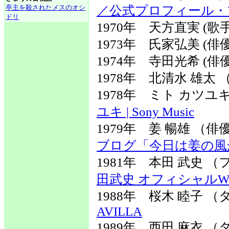
亭主を殺されたメスのオシ
／公式プロフィール・
ドリ
1970年 天方直実 (歌手
1973年 氏家弘美 (俳優
1974年 寺田光希 (俳優
1978年 北清水 雄太
1978年 ミト カツ
ユキ | Sony Music
1979年 姜 暢雄 （
ブログ「今日は姜の風
1981年 本田 武史
田武史 オフィシャルW
1988年 桜木 睦子
AVILLA
1989年 西田 麻衣