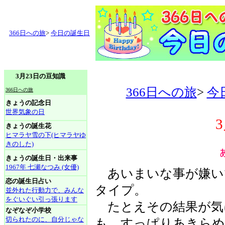
366日への旅
>
今日の誕生日
3月23日の豆知識
366日への旅
>
今
366日への旅
きょうの記念日
世界気象の日
きょうの誕生花
ヒマラヤ雪の下(ヒマラヤゆ
きのした)
きょうの誕生日・出来事
1967年 七瀬なつみ (女優)
あいまいな事が嫌い
恋の誕生日占い
タイプ。
並外れた行動力で、みんな
をぐいぐい引っ張ります
たとえその結果が気
なぞなぞ小学校
切られたのに、自分じゃな
も、すっぱりあきらめ