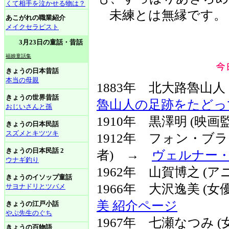
くて相手を泣かせる物は？
未練とは無縁です。
あこがれの職業紹介
メイクセラピスト
3月23日の童話・昔話
福娘童話集
きょうの日本昔話
本当の母親
1883年 北大路魯山人
きょうの世界昔話
魯山人の足跡をたどっ
おじいさんと孫
1910年 黒澤明 (映画
きょうの日本民話
スズメとキツツキ
1912年 フォン・ブラ
きょうの日本民話 2
者) →
ヴェルナー・フォ
ウナギ釣り
1962年 山賀博之 (ア
きょうのイソップ童話
1966年 大沢逸美 (
サヨナドリとツバメ
美 紹介ページ
きょうの江戸小話
やぶ先生のぐち
1967年 七瀬なつみ 
きょうの百物語