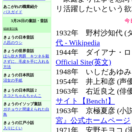
あこがれの職業紹介
リ活躍したいという欲
バスガイド
3月26日の童話・昔話
福娘童話集
1932年 野村沙知代 
きょうの日本昔話
代 - Wikipedia
八匹のウシ
1944年 ダイアナ・ロ
きょうの世界昔話
ほら吹き男爵 キツネを殺
Official Site(英文)
さずに、毛皮を手に入れる
方法
1948年 いしだあゆみ 
きょうの日本民話
1954年 井上和彦 (
沼女の手紙
1963年 右近良之 (
きょうの日本民話 2
ネコとちゃんちゃんこ
サイト【Bench!】
きょうのイソップ童話
1963年 京極夏彦 (
ガチョウと間違えられた白
鳥
宮』公式ホームページ
きょうの江戸小話
入りにくい
1971年 安野モヨコ 