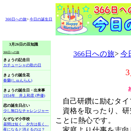
366日への旅
>
今日の誕生日
3月26日の豆知識
366日への旅
>
今
366日への旅
きょうの記念日
カチューシャの歌の日
きょうの誕生花
春蘭(しゅんらん)
きょうの誕生日・出来事
1954年 井上和彦 (声優)
自己研鑽に励むタイ
恋の誕生日占い
資格を取ったり、研
少し無口なチャレンジャー
ことに熱心です。
なぞなぞ小学校
昼間は短く、夕方は長く、
家庭より仕事を志向
夜になると消えるのは？