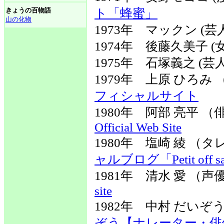
きょうの百物語
ト「蜂蜜」
山の化物
1973年 マックン (芸
1974年 後藤久美子 (
1975年 石塚義之 (芸人
1979年 上原 ひろ
フィシャルサイト
1980年 阿部 亮平
Official Web Site
1980年 塩崎 綾 
ャルブログ「Petit off sa
1981年 清水 愛 
site
1982年 中村 だい
ぞう【ナレーター・俳