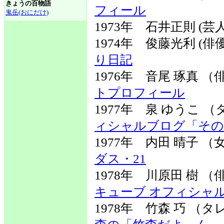
きょうの百物語
フィール
鬼岳(おにだけ)
1973年 石井正則 (芸人
1974年 俊藤光利 (
り日記
1976年 音尾 琢真
トプロフィール
1977年 泉 ゆうこ
ィシャルブログ「その
1977年 内田 晴子
ダス・21
1978年 川原田 樹
キューブ オフィシャ
1978年 竹森 巧 