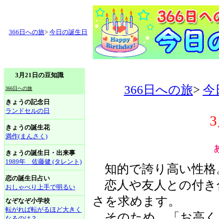
366日への旅
>
今日の誕生日
3月21日の豆知識
366日への旅
>
今
366日への旅
きょうの記念日
ランドセルの日
きょうの誕生花
満作(まんさく)
きょうの誕生日・出来事
1989年 佐藤健 (タレント)
知的で誇り高い性格
恋の誕生日占い
恋人や友人との付き
おしゃべり上手で明るい
さを求めます。
なぞなぞ小学校
転がれば転がるほど大きく
そのため、「お高く
なるのは？