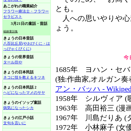
あこがれの職業紹介
とも。
フラワー療法士・フラワー
セラピスト
人への思いやりや心
3月21日の童話・昔話
ょう。
福娘童話集
きょうの日本昔話
八百比丘尼(やおびくに・は
っぴゃくびくに)
きょうの世界昔話
タール坊や
1685年 ヨハン・セ
きょうの日本民話
ネコに技を教えるキツネ
(独:作曲家,オルガン
アン・バッハ - Wikiped
きょうの日本民話 2
ヘビになったマメのサヤ
1958年 シルヴィア (
きょうのイソップ童話
1963年 高田裕三 (漫
病気になったシカ
1967年 川島だりあ (
きょうの江戸小話
文句を言いに
1972年 小林麻子 (