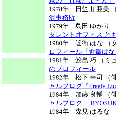
森の「竹森だよ～ん」
1978年 日笠山 亜
沢事務所
1979年 島田 ゆか
タレントオフィス と
1980年 近衛 はな
ロフィール「近衛はな
1981年 鮫島 巧 
のプロフィール
1982年 松下 幸司
ャルブログ『Freely Lu
1984年 加藤 良輔
ャルブログ 「RYOSUKE
1984年 森見 はる