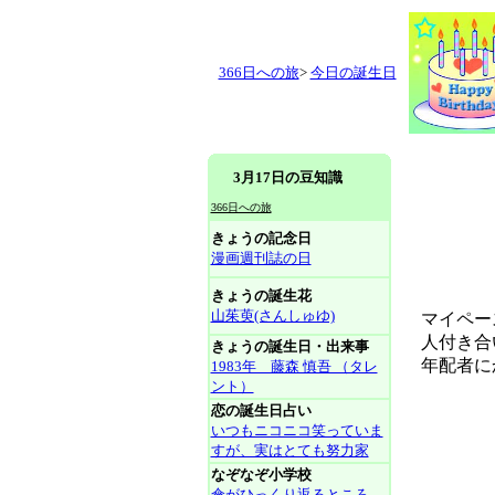
366日への旅
>
今日の誕生日
3月17日の豆知識
366日への旅
きょうの記念日
漫画週刊誌の日
きょうの誕生花
山茱萸(さんしゅゆ)
マイペー
人付き合い
きょうの誕生日・出来事
年配者にか
1983年 藤森 慎吾 （タレ
ント）
恋の誕生日占い
いつもニコニコ笑っていま
すが、実はとても努力家
なぞなぞ小学校
傘がひっくり返るところ