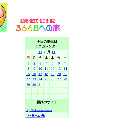
今日の誕生日
ミニカレンダー
<<
３月
>>
日
月
火
水
木
金
土
1
2
3
4
5
6
7
8
9
10
11
12
13
14
15
16
17
18
19
20
21
22
23
24
25
26
27
28
29
30
31
福娘のサイト
http://hukumusume.com
366日への旅