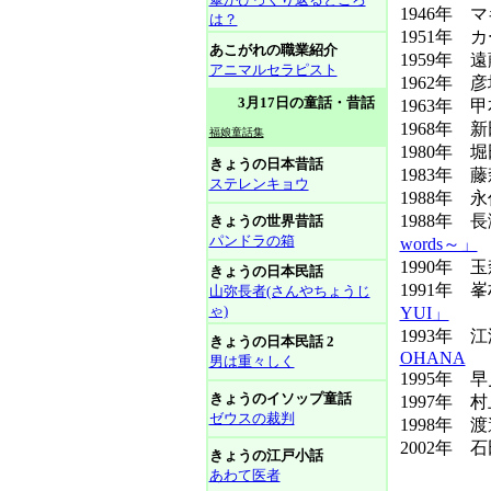
1946年 
は？
1951年 
あこがれの職業紹介
1959年 
アニマルセラピスト
1962年 
3月17日の童話・昔話
1963年 
1968年 
福娘童話集
1980年 
きょうの日本昔話
1983年
ステレンキョウ
1988年
1988年 
きょうの世界昔話
パンドラの箱
words～」
1990年 
きょうの日本民話
1991年 
山弥長者(さんやちょうじ
ゃ)
YUI」
1993年
きょうの日本民話 2
OHANA
男は重々しく
1995年 
きょうのイソップ童話
1997年 
ゼウスの裁判
1998年
2002年
きょうの江戸小話
あわて医者