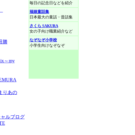
毎日の記念日などを紹介
）
福娘童話集
日本最大の童話・昔話集
さくら SAKURA
女の子向け職業紹介など
なぞなぞ小学校
田勝
小学生向けなぞなぞ
x～my
EMURA
まりあの
ィシャルブログ
TE