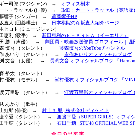
マギー司郎 (マジシャン) →
オフィス樹木
カート・ラッセル (俳優) →
IMD：カート・ラッセル（英語版
遠藤響子 (シンガー) →
遠藤響子HP
彦坂直人 (囲碁棋士) →
日本棋院の彦坂直人紹介ページ
甲本ヒロト (ミュージシャン)
新田恵利 (歌手) →
新田恵利のＥ－ＡＲＥＡ（イーエリア）
堀田 勝 （声優） →
劇団員・映画放送部員 プロフィール｜堀
 藤森 慎吾 （タレント） →
藤森慎吾のYouTubeチャンネル
 永作 あいり （タレント） →
永作あいりオフィシャルブログ
長渕 文音 （女優） →
長渕文音 オフィシャルブログ 「Harmoni
玉森 裕太 （タレント）
峯村 優衣 （モデル） →
峯村優衣 オフィシャルブログ 「MIN
 江渡 万里彩 （タレント） →
江渡万里彩オフィシャルブログ 
早見 あかり （歌手）
村上虹郎 (俳優) →
村上 虹郎 | 株式会社ディケイド
 渡邉幸愛（タレント） →
渡邉幸愛（SUPER GiRLS）オフ
 石田千穂（タレント） →
石田千穂 | STU48 OFFICIAL WEB SI