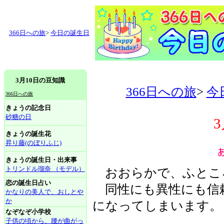
366日への旅
>
今日の誕生日
3月10日の豆知識
366日への旅
>
今
366日への旅
きょうの記念日
砂糖の日
きょうの誕生花
昇り藤(のぼりふじ)
きょうの誕生日・出来事
トリンドル瑠奈 （モデル）
おおらかで、ふとこ
恋の誕生日占い
同性にも異性にも信
かなりの美人で、おしとや
か
になってしまいます。
なぞなぞ小学校
子供の頃から、腰が曲がっ