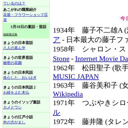
ているのは？
あこがれの職業紹介
花屋・フラワーショップ店
員
3月10日の童話・昔話
1934年 藤子不二雄A
福娘童話集
ア
- 日本最大の藤子フ
きょうの日本昔話
1958年 シャロン・ス
八人の真ん中
Stone
-
Internet Movie Da
きょうの世界昔話
秘密の花園
1962年 松田聖子 (
きょうの日本民話
MUSIC JAPAN
改心した、おいはぎ
1963年 藤谷美和子 
きょうの日本民話 2
Wikipedia
お経をよむ木仏
1971年 つぶやきシロ
きょうのイソップ童話
カメとワシ
ル
きょうの江戸小話
1972年 藤井隆 (タ
外の方がまし