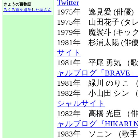
Twitter
きょうの百物語
ろくろ首を退治した坊さん
1975年 逸見愛 (俳優)
1975年 山田花子 (タ
1979年 魔裟斗 (キ
1981年 杉浦太陽 (
サイト
1981年 平尾 勇気 
ャルブログ「BRAVE」
1981年 緑川 のりこ
1982年 小山田 シン
シャルサイト
1982年 高橋 光臣 
ャルブログ『HIKARI N
1983年 ソニン （