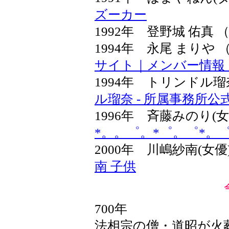
ズーカー
1992年 登野城 佑真 
1994年 永尾 まり
サイト｜メンバー情報
1994年 トリンドル
ル瑠奈 - 所属事務所
1996年 斉藤みのり(
*。。゜。*゜。゜*。
2000年 川嶋紗南(女
南 子供
700年
法相宗の僧・道昭が火