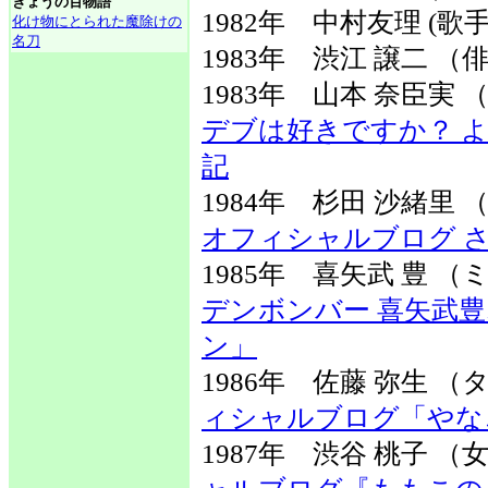
きょうの百物語
1982年 中村友理 (歌手
化け物にとられた魔除けの
名刀
1983年 渋江 譲二 （
1983年 山本 奈臣
デブは好きですか？ 
記
1984年 杉田 沙緒
オフィシャルブログ 
1985年 喜矢武 豊
デンボンバー 喜矢武豊
ン」
1986年 佐藤 弥生
ィシャルブログ「やな
1987年 渋谷 桃子 