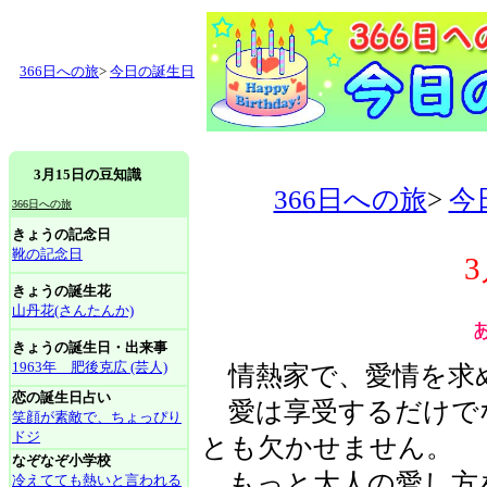
366日への旅
>
今日の誕生日
3月15日の豆知識
366日への旅
>
今
366日への旅
きょうの記念日
靴の記念日
きょうの誕生花
山丹花(さんたんか)
きょうの誕生日・出来事
1963年 肥後克広 (芸人)
情熱家で、愛情を求
恋の誕生日占い
愛は享受するだけで
笑顔が素敵で、ちょっぴり
ドジ
とも欠かせません。
なぞなぞ小学校
もっと大人の愛し方
冷えてても熱いと言われる