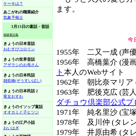
ケーキは？
ます。
あこがれの職業紹介
気象予報士
3月15日の童話・昔話
福娘童話集
きょうの日本昔話
おむすびコロリン
1955年 二又一成 (声優
きょうの世界昔話
1956年 高橋葉介 (
アザラシのお母さん
ト
本人のWebサイト
きょうの日本民話
1962年 朝比奈マリア 
雑炊橋(ぞうすいばし)
1963年 肥後克広 (
きょうの日本民話 2
竜女おすわ
ダチョウ倶楽部公式プ
きょうのイソップ童話
1971年 純名里沙 (
オオカミと子ヒツジ
1978年 及川仲 (タレ
きょうの江戸小話
おいはぎ
1979年 井原由希 (タ