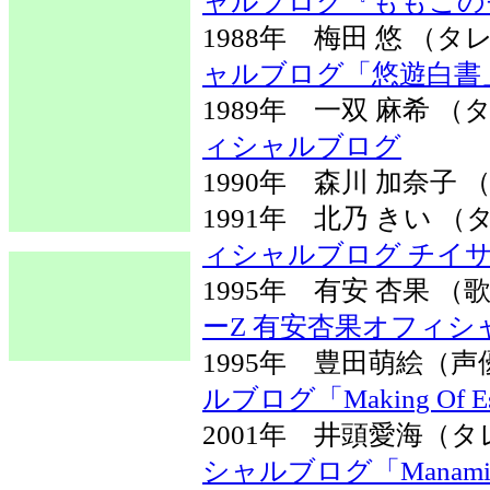
ャルブログ『ももこの
1988年 梅田 悠 
ャルブログ「悠遊白書
1989年 一双 麻希
ィシャルブログ
1990年 森川 加奈子
1991年 北乃 きい
ィシャルブログ チイサ
1995年 有安 杏果 
ーZ 有安杏果オフィシ
1995年 豊田萌絵（
ルブログ「Making Of Esp
2001年 井頭愛海
シャルブログ「Manami's of