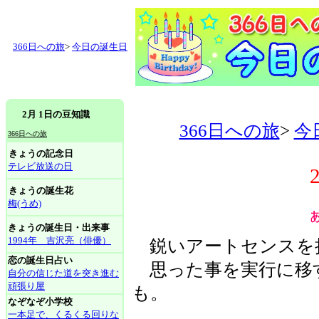
366日への旅
>
今日の誕生日
2月 1日の豆知識
366日への旅
>
今
366日への旅
きょうの記念日
テレビ放送の日
きょうの誕生花
梅(うめ)
きょうの誕生日・出来事
1994年 吉沢亮（俳優）
鋭いアートセンスを
恋の誕生日占い
思った事を実行に移
自分の信じた道を突き進む
頑張り屋
も。
なぞなぞ小学校
一本足で、くるくる回りな