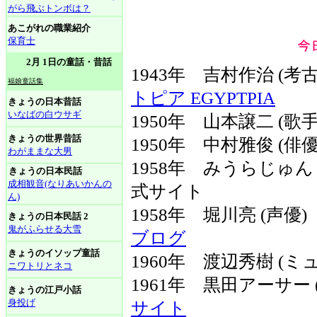
がら飛ぶトンボは？
あこがれの職業紹介
保育士
2月 1日の童話・昔話
1943年 吉村作治 (
福娘童話集
トピア EGYPTPIA
きょうの日本昔話
いなばの白ウサギ
1950年 山本譲二 (
きょうの世界昔話
1950年 中村雅俊 (俳優
わがままな大男
1958年 みうらじゅん
きょうの日本民話
成相観音(なりあいかんの
式サイト
ん)
1958年 堀川亮 (声
きょうの日本民話 2
鬼がふらせる大雪
ブログ
きょうのイソップ童話
1960年 渡辺秀樹 (
ニワトリとネコ
1961年 黒田アーサー
きょうの江戸小話
身投げ
サイト