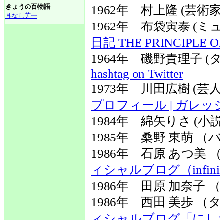
きょうの百物語
1962年 村上隆 (芸術家
耳なし芳一
1962年 布袋寅泰 (
日記 THE PRINCIPLE O
1964年 磯野貴理子 
hashtag on Twitter
1973年 川田広樹 (
プロフィール | ガレ
1984年 綿矢りさ (小
1985年 桑野 東萌 （
1986年 石原 あつ美
ィシャルブログ（infini
1986年 田原 加奈子
1986年 西田 美歩
ィシャルブログ「にし