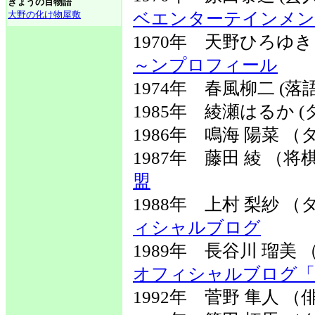
きょうの百物語
大野の化け物屋敷
ベエンターテインメ
1970年 天野ひろゆき
～ンプロフィール
1974年 春風柳二 (落
1985年 綾瀬はるか (
1986年 鳴海 陽菜
1987年 藤田 綾 （
盟
1988年 上村 梨紗
ィシャルブログ
1989年 長谷川 瑠
オフィシャルブログ「Rum
1992年 菅野 隼人 （