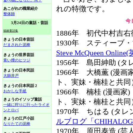
食べ物になった。何？
れの特徴です。
あこがれの職業紹介
整体師
3月24日の童話・昔話
福娘童話集
1886年 初代中村吉右
きょうの日本昔話
1930年 スティーブ
だまされた泥棒
Steve McQueen Online
きょうの世界昔話
青い煙のヒツジ
1956年 島田紳助 (タ
きょうの日本民話
1966年 大橋薫 (漫
大師井戸
ト、実妹・楠桂と共同
きょうの日本民話 2
1966年 楠桂 (漫画
おかしな手紙
きょうのイソップ童話
ト、実妹・楠桂と共同
一緒に狩りに行ったライオ
1970年 ちはる (タ
ンとロバ
きょうの江戸小話
ルブログ「CHIHALO
なりたての泥棒
1970年 原田泰造 (