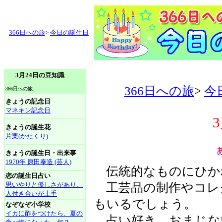
366日への旅
>
今日の誕生日
3月24日の豆知識
366日への旅
>
今
366日への旅
きょうの記念日
マネキン記念日
きょうの誕生花
片栗(かたくり)
きょうの誕生日・出来事
1970年 原田泰造 (芸人)
伝統的なものにひか
恋の誕生日占い
思いやりと優しさがあり、
工芸品の制作やコレ
人付き合いが上手
もいるでしょう。
なぞなぞ小学校
イカに酢をつけたら、夏の
占い好き、おまじな