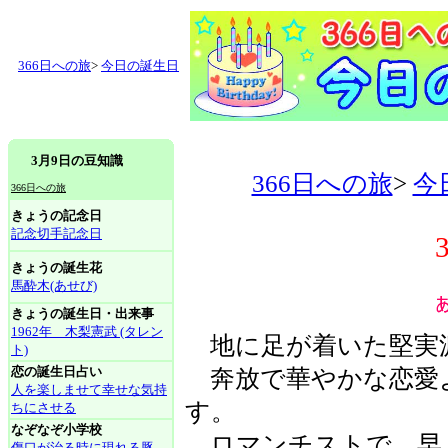
366日への旅
>
今日の誕生日
3月9日の豆知識
366日への旅
>
今
366日への旅
きょうの記念日
記念切手記念日
きょうの誕生花
馬酔木(あせび)
きょうの誕生日・出来事
1962年 木梨憲武 (タレン
地に足が着いた堅実
ト)
恋の誕生日占い
奔放で華やかな恋愛
人を楽しませて幸せな気持
す。
ちにさせる
なぞなぞ小学校
ロマンチストで、早
傷口が治る時に現れる豚