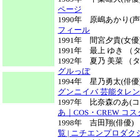
ページ
1990年 原嶋あかり(
フィール
1991年 間宮夕貴(女
1991年 最上 ゆき 
1992年 夏乃 美菜
グルっぽ
1994年 星乃勇太(俳
グンニイバ 芸能タレ
1997年 比奈森のあ
あ｜COS・CREW コ
1998年 吉田翔(俳優
覧 | ニチエンプロダク