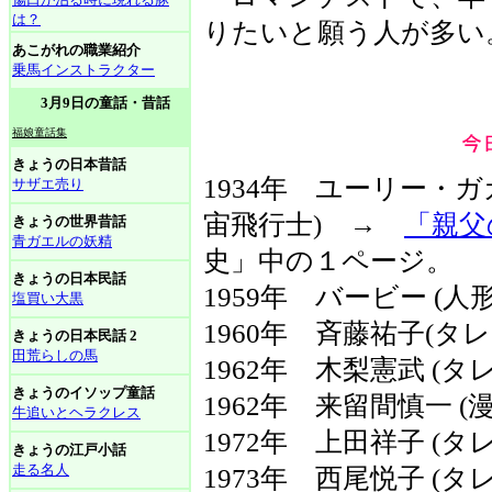
は？
りたいと願う人が多い
あこがれの職業紹介
乗馬インストラクター
3月9日の童話・昔話
福娘童話集
きょうの日本昔話
1934年 ユーリー・ガ
サザエ売り
宙飛行士) →
「親父
きょうの世界昔話
青ガエルの妖精
史」中の１ページ。
きょうの日本民話
1959年 バービー (人形
塩買い大黒
1960年 斉藤祐子(
きょうの日本民話 2
田荒らしの馬
1962年 木梨憲武 (
きょうのイソップ童話
1962年 来留間慎一 (
牛追いとヘラクレス
1972年 上田祥子 (タ
きょうの江戸小話
走る名人
1973年 西尾悦子 (タ