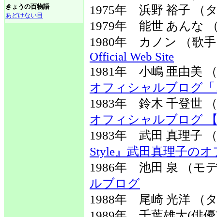
きょうの百物語
1975年 浜野 裕子 
あどけない目
1979年 能世 あんな
1980年 カノン （
Official Web Site
1981年 小嶋 亜由
オフィシャルブログ「コ
1983年 鈴木 千登
オフィシャルブログ 
1983年 武田 真理
Style』武田真理子
1986年 池田 泉 （
ルブログ
1988年 尾崎 光洋 
1989年 千葉雄大(俳