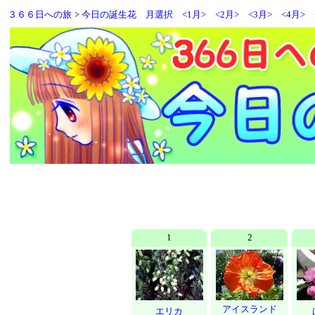
３６６日への旅
>
今日の誕生花
月選択
<1月>
<2月>
<3月>
<4月>
1
2
アイスランド
エリカ