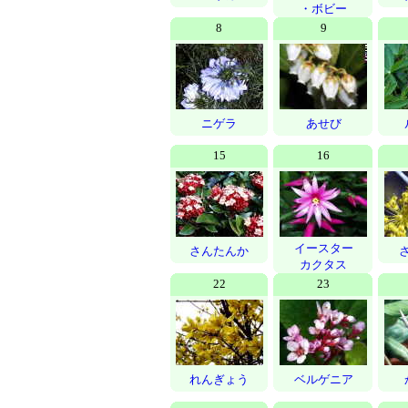
・ボビー
8
9
ニゲラ
あせび
15
16
イースター
さんたんか
カクタス
22
23
れんぎょう
ベルゲニア