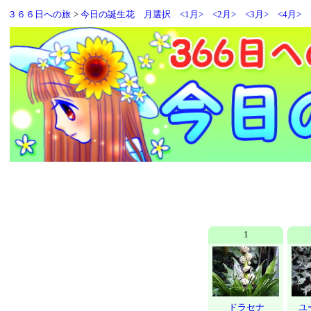
３６６日への旅
>
今日の誕生花
月選択
<1月>
<2月>
<3月>
<4月>
1
ドラセナ
ユ