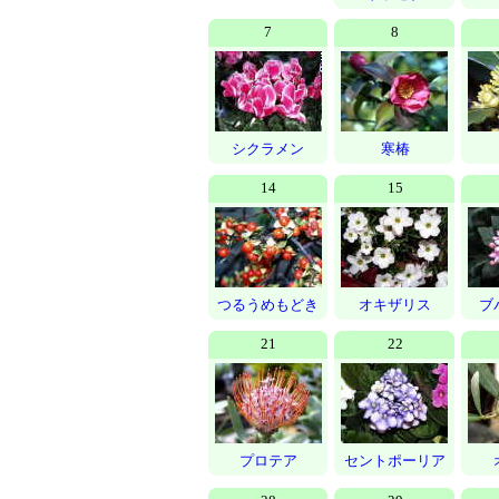
7
8
シクラメン
寒椿
14
15
つるうめもどき
オキザリス
ブ
21
22
プロテア
セントポーリア