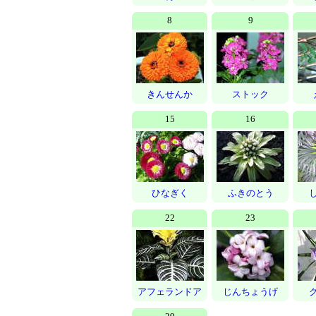
8
9
きんせんか
ストック
15
16
ひなぎく
ふきのとう
22
23
アフェランドア
じんちょうげ