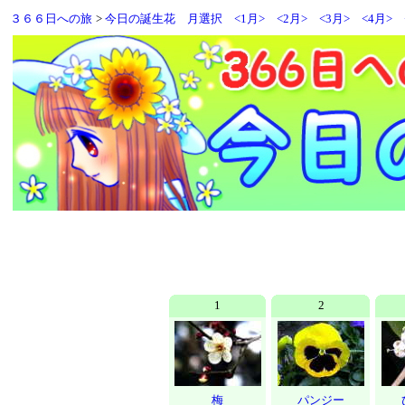
３６６日への旅
>
今日の誕生花
月選択
<1月>
<2月>
<3月>
<4月>
1
2
梅
パンジー