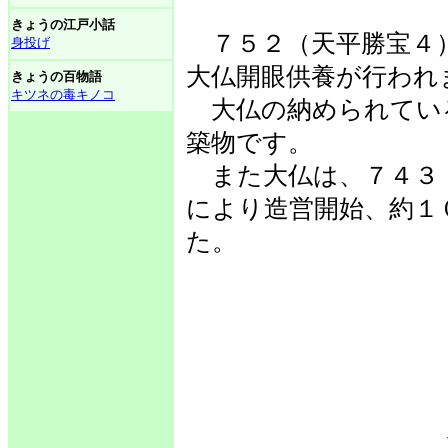
きょうの江戸小話
７５２（天平勝宝４
身投げ
大仏開眼供養が行われ
きょうの百物語
キツネの毒キノコ
大仏の納められてい
築物です。
また大仏は、７４３
により造営開始、約１
た。