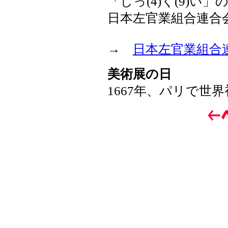
「しっ(4)く(9)い」
日本左官業組合連合
→
日本左官業組合
美術展の日
1667年、パリで世