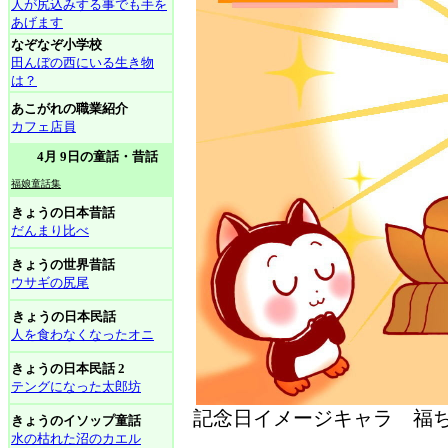
人が尻込みする事でも手を
あげます
なぞなぞ小学校
田んぼの西にいる生き物
は？
あこがれの職業紹介
カフェ店員
4月 9日の童話・昔話
福娘童話集
きょうの日本昔話
だんまり比べ
きょうの世界昔話
ウサギの尻尾
きょうの日本民話
人を食わなくなったオニ
きょうの日本民話 2
テングになった太郎坊
記念日イメージキャラ 福ち
きょうのイソップ童話
水の枯れた沼のカエル