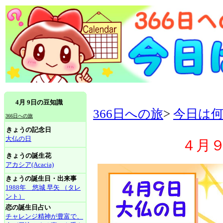
4月 9日の豆知識
366日への旅
>
今日は
366日への旅
きょうの記念日
大仏の日
４月
きょうの誕生花
アカシア(Acacia)
きょうの誕生日・出来事
1988年 悠城 早矢 （タレ
ント）
恋の誕生日占い
チャレンジ精神が豊富で、