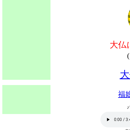
大仏
大
福
♪