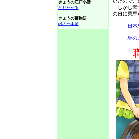
いたので、
きょうの江戸小話
しかし武士
なりたがる
の日に乗馬
きょうの百物語
峠の一本足
→
日本
→
馬の