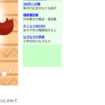
366日への旅
毎日の記念日などを紹介
福娘童話集
日本最大の童話・昔話集
さくら SAKURA
女の子向け職業紹介など
なぞなぞ小学校
小学生向けなぞなぞ
つとされて