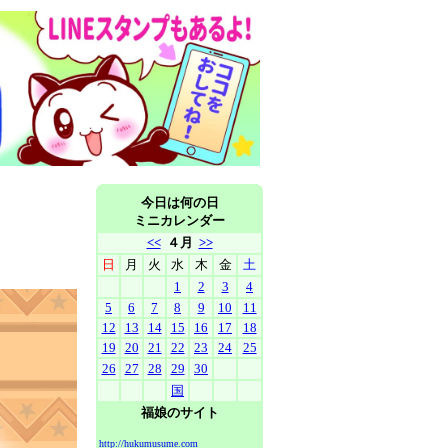
今日は何の日
ミニカレンダー
<<
４月
>>
日
月
火
水
木
金
土
1
2
3
4
5
6
7
8
9
10
11
12
13
14
15
16
17
18
19
20
21
22
23
24
25
26
27
28
29
30
国
福娘のサイト
http://hukumusume.com