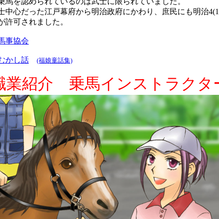
乗馬を認められているのは武士に限られていました。
中心だった江戸幕府から明治政府にかわり、庶民にも明治4(18
が許可されました。
馬事協会
むかし話
(福娘童話集)
職業紹介 乗馬インストラクタ