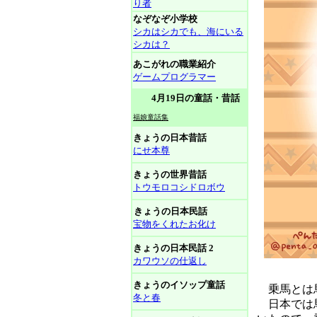
り者
なぞなぞ小学校
シカはシカでも、海にいる
シカは？
あこがれの職業紹介
ゲームプログラマー
4月19日の童話・昔話
福娘童話集
きょうの日本昔話
にせ本尊
きょうの世界昔話
トウモロコシドロボウ
きょうの日本民話
宝物をくれたお化け
きょうの日本民話 2
カワウソの仕返し
きょうのイソップ童話
乗馬とは馬
冬と春
日本では馬