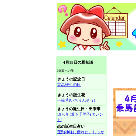
4月19日の豆知識
366日への旅
きょうの記念日
乗馬許可の日
きょうの誕生花
一輪草(いちりんそう)
きょうの誕生日・出来事
1976年 坂下千里子(タレン
ト)
恋の誕生日占い
運動神経に優れた、しっか