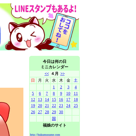
今日は何の日
ミニカレンダー
<<
４月
>>
日
月
火
水
木
金
土
1
2
3
4
5
6
7
8
9
10
11
12
13
14
15
16
17
18
19
20
21
22
23
24
25
26
27
28
29
30
国
福娘のサイト
http://hukumusume.com