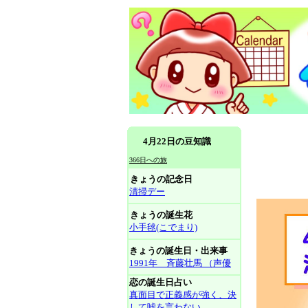
4月22日の豆知識
366日への旅
きょうの記念日
清掃デー
きょうの誕生花
小手毬(こでまり)
きょうの誕生日・出来事
1991年 斉藤壮馬 （声優
恋の誕生日占い
真面目で正義感が強く、決
して嘘を言わない