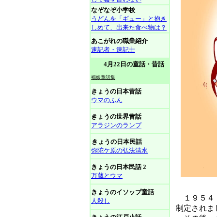
なぞなぞ小学校
うどんを「ギュー」と抱き
しめて、出来た食べ物は？
あこがれの職業紹介
速記者・速記士
4月22日の童話・昔話
福娘童話集
きょうの日本昔話
ウマのふん
きょうの世界昔話
アラジンのランプ
きょうの日本民話
弥陀ケ原の弘法清水
きょうの日本民話 2
万蔵とウマ
きょうのイソップ童話
１９５４（
人殺し
制定されま