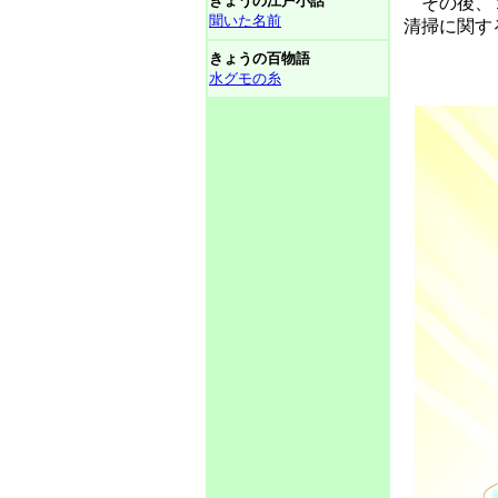
きょうの江戸小話
その後、１
聞いた名前
清掃に関す
きょうの百物語
水グモの糸