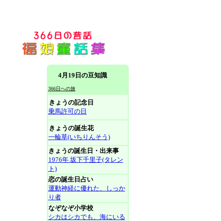
4月19日の豆知識
366日への旅
きょうの記念日
乗馬許可の日
きょうの誕生花
一輪草(いちりんそう)
きょうの誕生日・出来事
1976年 坂下千里子(タレン
ト)
恋の誕生日占い
運動神経に優れた、しっか
り者
なぞなぞ小学校
シカはシカでも、海にいる