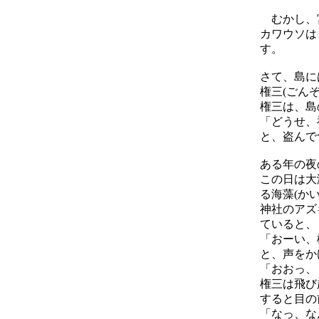
むかし、宮
カワウソは
す。
さて、島に
権三(ごん
権三は、島
「どうせ、
と、盗んで
ある年の夜
この日は大
る海藻(か
神社のアズ
ていると、
「おーい、
と、声をか
「おおっ、
権三は飛び
すると目の
「なっ、な