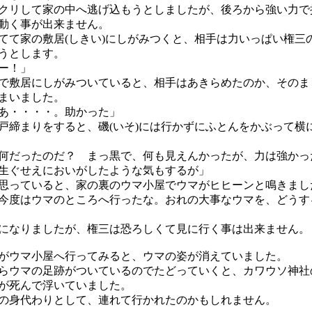
クリして家の中へ逃げ込もうとしましたが、後ろから強い力で
動く事が出来ません。
てて家の敷居(しきい)にしがみつくと、相手は力いっぱい権三
うとします。
ー！」
で敷居にしがみついていると、相手はあきらめたのか、そのま
まいました。
あ・・・・。助かった」
戸締まりをすると、磯(いそ)には行かずにふとんをかぶって横
何だったのだ？ まっ黒で、何も見えんかったが、力は強かっ
生ぐせえにおいがしたような気もするが」
思っていると、家の裏のウマ小屋でウマがヒヒーンと鳴きまし
今度はウマのところへ行ったな。おれの大事なウマを、どうす
になりましたが、権三は恐ろしくて見に行く事は出来ません。
がウマ小屋へ行ってみると、ウマの姿が消えていました。
らウマの足跡がついているのでたどっていくと、カワウソ神社
が死んで浮いていました。
の身代わりとして、連れて行かれたのかもしれません。