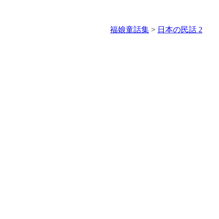
福娘童話集
>
日本の民話 2