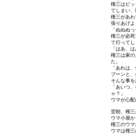
権三はビッ
てしまい、
権三があわ
張りあげよ
「ぬぬぬっ
権三が必死
て行ってし
「はあ、は
権三は家の
た。
「あれは、
プーンと、
そんな事を
「あいつ、
ゃ？」
ウマが心配
翌朝、権三
ウマ小屋か
権三のウマ
ウマは権三