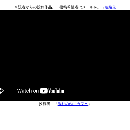
※読者からの投稿作品。 投稿希望者はメールを。→
連絡先
投稿者 「
眠りのねこカフェ
」