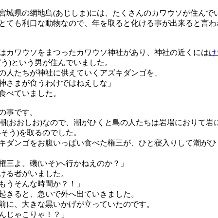
城県の網地島(あじしま)には、たくさんのカワウソが住んで
とても利口な動物なので、年を取ると化ける事が出来ると言わ
はカワウソをまつったカワウソ神社があり、神社の近くには
け
ぞう)という男が住んでいました。
の人たちが神社に供えていくアズキダンゴを、
神さまが食うわけではねえしな」
食べていました。
の事です。
潮(おおしお)なので、潮がひくと島の人たちは岩場におりて岩
いそう)を取るのでした。
キダンゴをお腹いっぱい食べた権三が、ひと寝入りして潮がひ
権三よ。磯(いそ)へ行かねえのか？」
ける者がいました。
もうそんな時間か？！」
起きると、急いで外へ出ていきました。
前に、大きな黒いかげが立っていたのです。
んじゃこりゃ！？」