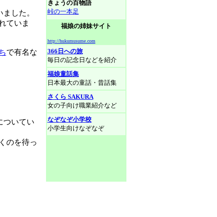
きょうの百物語
峠の一本足
いました。
れていま
福娘の姉妹サイト
http://hukumusume.com
366日への旅
ち
で有名な
毎日の記念日などを紹介
福娘童話集
日本最大の童話・昔話集
さくら SAKURA
女の子向け職業紹介など
なぞなぞ小学校
についてい
小学生向けなぞなぞ
くのを待っ