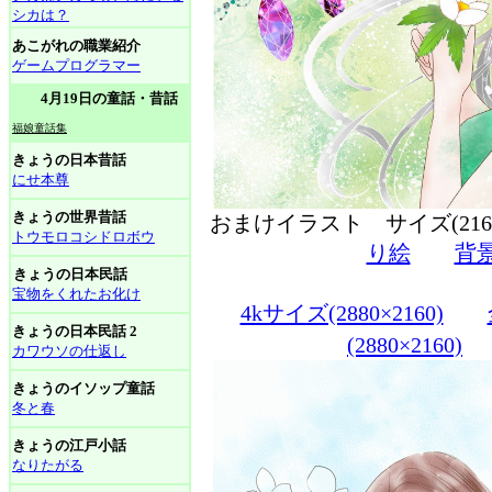
シカは？
あこがれの職業紹介
ゲームプログラマー
4月19日の童話・昔話
福娘童話集
きょうの日本昔話
にせ本尊
きょうの世界昔話
おまけイラスト サイズ(216
トウモロコシドロボウ
り絵
背
きょうの日本民話
宝物をくれたお化け
4kサイズ(2880×2160)
きょうの日本民話 2
(2880×2160)
カワウソの仕返し
きょうのイソップ童話
冬と春
きょうの江戸小話
なりたがる