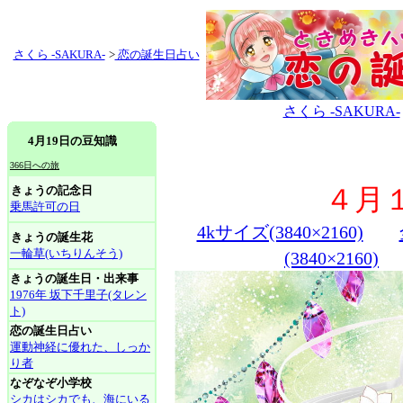
さくら -SAKURA-
>
恋の誕生日占い
さくら -SAKURA-
4月19日の豆知識
366日への旅
きょうの記念日
４月
乗馬許可の日
4kサイズ(3840×2160)
きょうの誕生花
一輪草(いちりんそう)
(3840×2160)
きょうの誕生日・出来事
1976年 坂下千里子(タレン
ト)
恋の誕生日占い
運動神経に優れた、しっか
り者
なぞなぞ小学校
シカはシカでも、海にいる