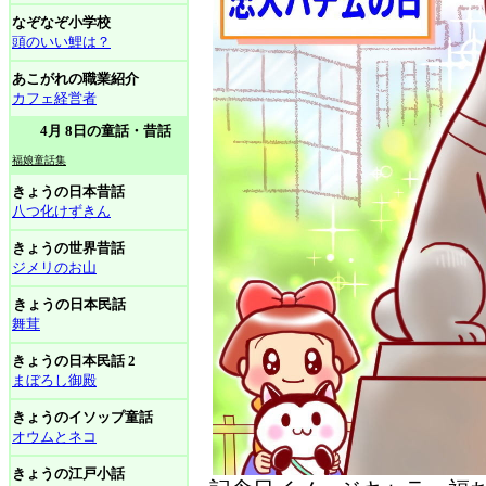
なぞなぞ小学校
頭のいい鯉は？
あこがれの職業紹介
カフェ経営者
4月 8日の童話・昔話
福娘童話集
きょうの日本昔話
八つ化けずきん
きょうの世界昔話
ジメリのお山
きょうの日本民話
舞茸
きょうの日本民話 2
まぼろし御殿
きょうのイソップ童話
オウムとネコ
きょうの江戸小話