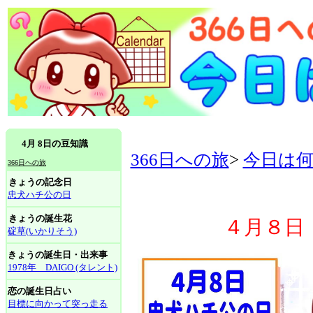
4月 8日の豆知識
366日への旅
>
今日は
366日への旅
きょうの記念日
忠犬ハチ公の日
きょうの誕生花
４月８日
碇草(いかりそう)
きょうの誕生日・出来事
1978年 DAIGO (タレント)
恋の誕生日占い
目標に向かって突っ走る