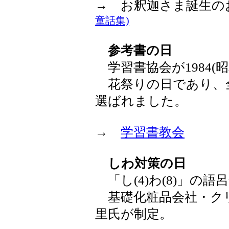
→ お釈迦さま誕生
童話集)
参考書の日
学習書協会が1984(昭
花祭りの日であり、
選ばれました。
→
学習書教会
しわ対策の日
「し(4)わ(8)」の語
基礎化粧品会社・ク
里氏が制定。