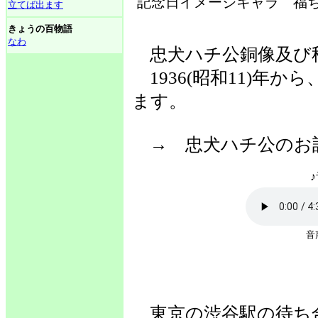
記念日イメージキャラ 福ち
立てば出ます
きょうの百物語
なわ
忠犬ハチ公銅像及び
1936(昭和11)年
ます。
→ 忠犬ハチ公の
♪
東京の渋谷駅の待ち