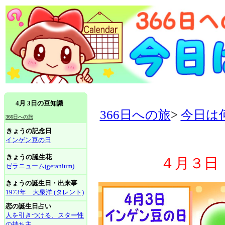
4月 3日の豆知識
366日への旅
>
今日は
366日への旅
きょうの記念日
インゲン豆の日
きょうの誕生花
４月３日
ゼラニューム(geranium)
きょうの誕生日・出来事
1973年 大泉洋 (タレント)
恋の誕生日占い
人を引きつける、スター性
の持ち主