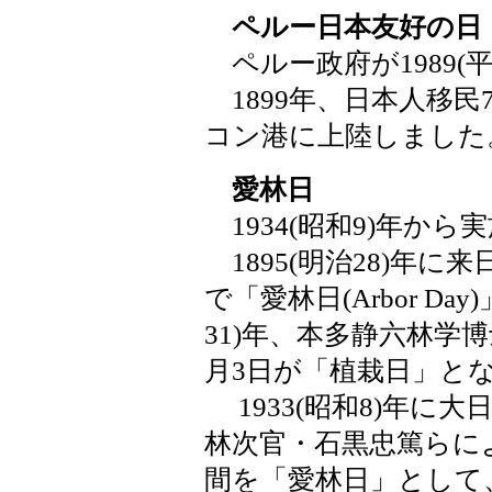
ペルー日本友好の日
ペルー政府が1989(平
1899年、日本人移民
コン港に上陸しました
愛林日
1934(昭和9)年から
1895(明治28)年
で「愛林日(Arbor Da
31)年、本多静六林学
月3日が「植栽日」と
1933(昭和8)年に
林次官・石黒忠篤らによ
間を「愛林日」として