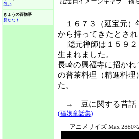
記念日イメージキャラ 福ち
低い
きょうの百物語
見たな！
１６７３（延宝元）
から持ってきたとされ
隠元禅師は１５９２
生まれました。
長崎の興福寺に招かれ
の普茶料理（精進料理
た。
→ 豆に関する昔
(福娘童話集)
アニメサイズ Max 288