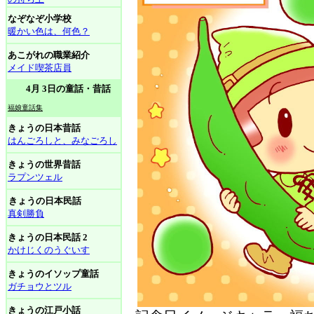
なぞなぞ小学校
暖かい色は、何色？
あこがれの職業紹介
メイド喫茶店員
4月 3日の童話・昔話
福娘童話集
きょうの日本昔話
はんごろしと、みなごろし
きょうの世界昔話
ラプンツェル
きょうの日本民話
真剣勝負
きょうの日本民話 2
かけじくのうぐいす
きょうのイソップ童話
ガチョウとツル
きょうの江戸小話