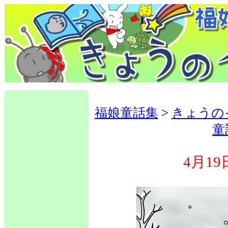
福娘童話集
>
きょうの
童
4月19